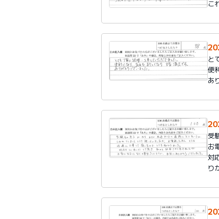
こ
2
と
便
あ
2
受
お
対
り
2