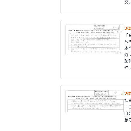
又
20
「
ち
本
近
訪
や
20
担
一
自
念