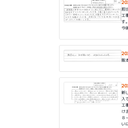
2
担
工
す
今
2
阪
2
新
入
工
け
８
い