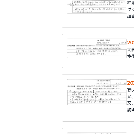
給
け
担
2
大
今
2
寒
又
又
説