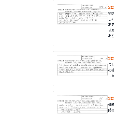
2
初
し
お
ま
あ
2
今
の
し
2
価
時