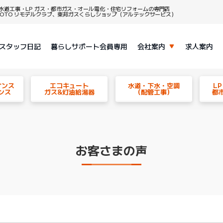
水道工事・LP ガス・都市ガス・オール電化・住宅リフォームの専門店
、TOTO リモデルクラブ、東邦ガスくらしショップ（アルテックサービス）
スタッフ日記
暮らしサポート会員専用
会社案内
求人案内
ナンス
エコキュート
水道・下水・空調
L
ンス
ガス&灯油給湯器
（配管工事）
都
お客さまの声