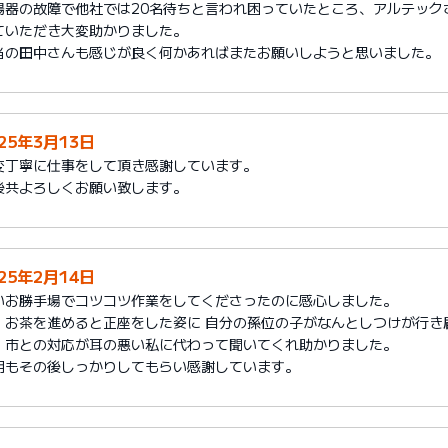
湯器の故障で他社では20名待ちと言われ困っていたところ、アルテック
ていただき大変助かりました。
当の田中さんも感じが良く何かあればまたお願いしようと思いました。
025年3月13日
変丁寧に仕事をして頂き感謝しています。
後共よろしくお願い致します。
025年2月14日
いお勝手場でコツコツ作業をしてくださったのに感心しました。
、お茶を進めると正座をした姿に 自分の孫位の子がなんとしつけが行き
、市との対応が耳の悪い私に代わって聞いてくれ助かりました。
明もその後しっかりしてもらい感謝しています。