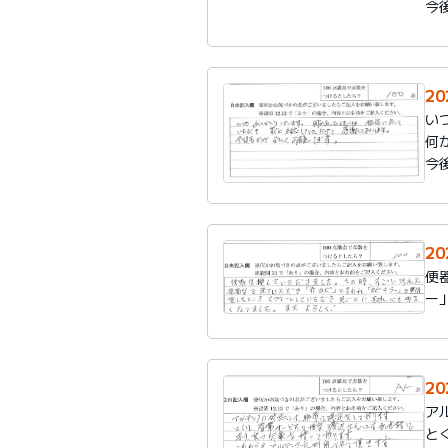
今
2
い
何
今
2
便
ー
2
ア
と