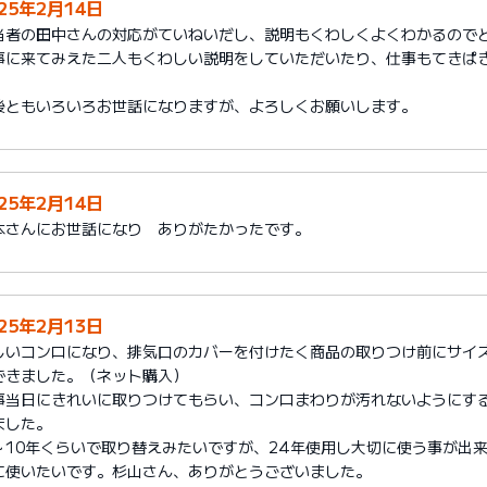
025年2月14日
当者の田中さんの対応がていねいだし、説明もくわしくよくわかるので
事に来てみえた二人もくわしい説明をしていただいたり、仕事もてきぱ
。
後ともいろいろお世話になりますが、よろしくお願いします。
025年2月14日
本さんにお世話になり ありがたかったです。
025年2月13日
しいコンロになり、排気口のカバーを付けたく商品の取りつけ前にサイ
できました。（ネット購入）
事当日にきれいに取りつけてもらい、コンロまわりが汚れないようにす
ました。
～10年くらいで取り替えみたいですが、24年使用し大切に使う事が出
に使いたいです。杉山さん、ありがとうございました。