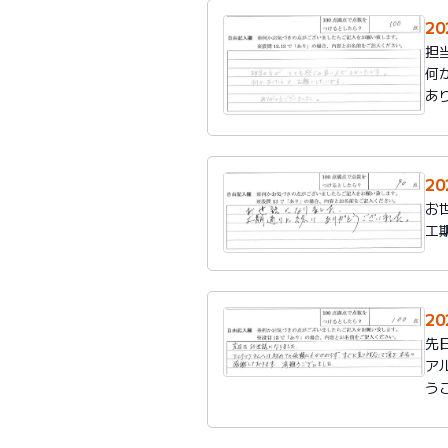
2
担
何
あ
2
お
工
2
先
ア
う