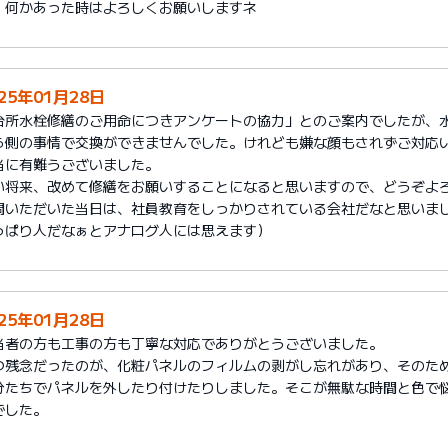
、何かあった時はよろしくお願いしますネ
25年01月28日
台所水栓修繕のご用命につきアンケートの協力」とのご案内でしたが、
ら側の事情で交換ができませんでした。けれども嫌な顔もされずご対応
当に有難うございました。
い将来、改めて修繕をお願いすることになると思いますので、どうぞよ
問いただいた当日は、社員教育をしっかりされている会社だなと思いまし
っぱり人だなぁとアナログ人には思えます）
25年01月28日
当者の方も工事の方も丁寧な対応でありがとうございました。
つ残念だったのが、化粧パネルのフィルムの剥がし忘れがあり、そのた
分たちでパネルを外したり付けたりしました。そこが無駄な時間と色で
でした。