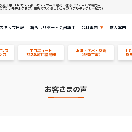
水道工事・LP ガス・都市ガス・オール電化・住宅リフォームの専門店
、TOTO リモデルクラブ、東邦ガスくらしショップ（アルテックサービス）
スタッフ日記
暮らしサポート会員専用
会社案内
求人案内
ナンス
エコキュート
水道・下水・空調
L
ンス
ガス&灯油給湯器
（配管工事）
都
お客さまの声