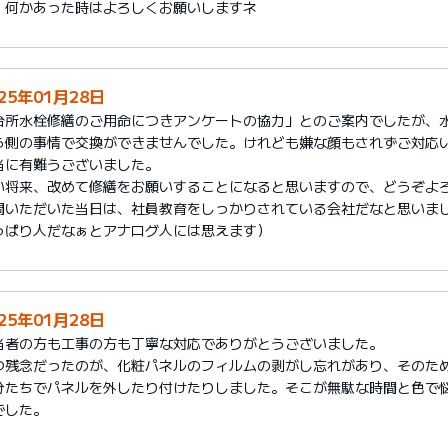
、何かあった時はよろしくお願いしますネ
25年01月28日
台所水栓修繕のご用命につきアンケートの協力」とのご案内でしたが、
ら側の事情で交換ができませんでした。けれども嫌な顔もされずご対応
当に有難うございました。
い将来、改めて修繕をお願いすることになると思いますので、どうぞよ
問いただいた当日は、社員教育をしっかりされている会社だなと思いまし
っぱり人だなぁとアナログ人には思えます）
25年01月28日
当者の方も工事の方も丁寧な対応でありがとうございました。
つ残念だったのが、化粧パネルのフィルムの剥がし忘れがあり、そのた
分たちでパネルを外したり付けたりしました。そこが無駄な時間と色で
でした。