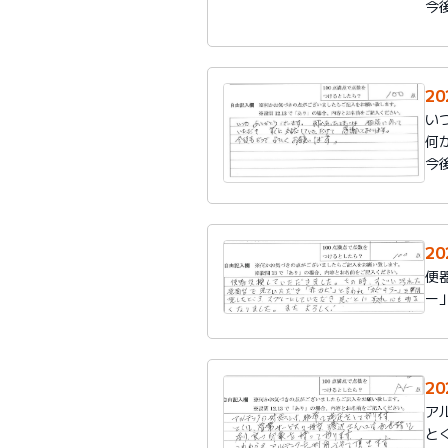
今
2
い
何
今
2
便
ー
2
ア
と