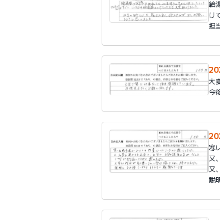
給
け
担
2
大
今
2
寒
又
又
説