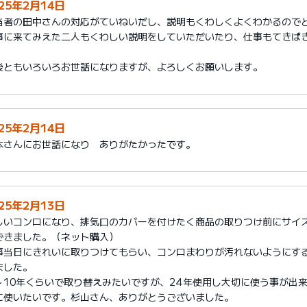
025年2月14日
当者の田中さんの対応がていねいだし、説明もくわしくよくわかるので
事に来てみえた二人もくわしい説明をしていただいたり、仕事もてきぱ
。
後ともいろいろお世話になりますが、よろしくお願いします。
025年2月14日
本さんにお世話になり ありがたかったです。
025年2月13日
しいコンロになり、排気口のカバーを付けたく商品の取りつけ前にサイ
できました。（ネット購入）
事当日にきれいに取りつけてもらい、コンロまわりが汚れないようにす
ました。
～10年くらいで取り替えみたいですが、24年使用し大切に使う事が出
に使いたいです。杉山さん、ありがとうございました。