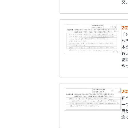
又
20
「
ち
本
近
訪
や
20
担
一
自
念