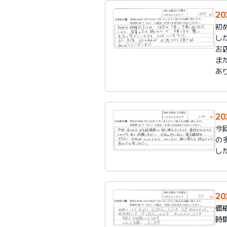
2
初
し
お
ま
あ
2
今
の
し
2
価
時