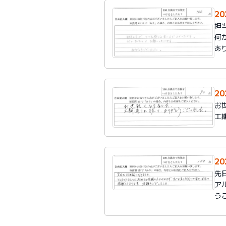
2
担
何
あ
2
お
工
2
先
ア
う