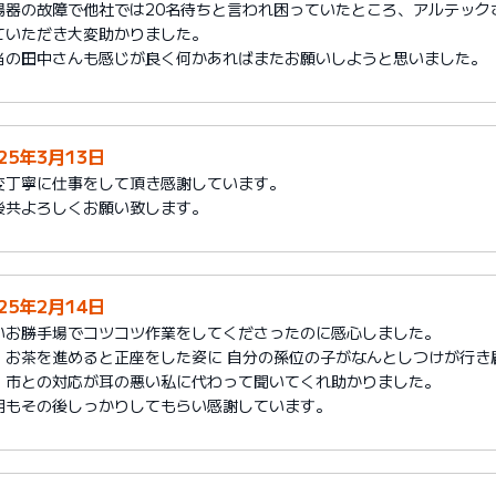
湯器の故障で他社では20名待ちと言われ困っていたところ、アルテック
ていただき大変助かりました。
当の田中さんも感じが良く何かあればまたお願いしようと思いました。
025年3月13日
変丁寧に仕事をして頂き感謝しています。
後共よろしくお願い致します。
025年2月14日
いお勝手場でコツコツ作業をしてくださったのに感心しました。
、お茶を進めると正座をした姿に 自分の孫位の子がなんとしつけが行き
、市との対応が耳の悪い私に代わって聞いてくれ助かりました。
明もその後しっかりしてもらい感謝しています。