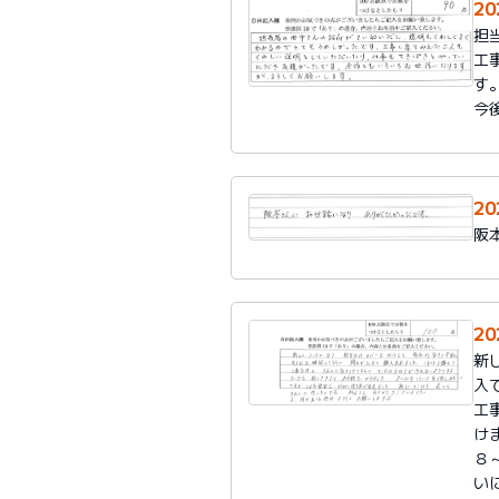
2
担
工
す
今
2
阪
2
新
入
工
け
８
い