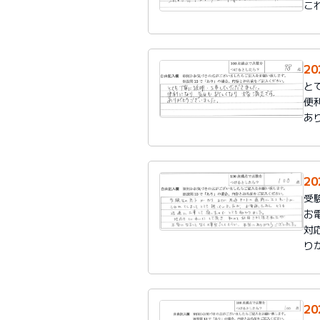
こ
2
と
便
あ
2
受
お
対
り
2