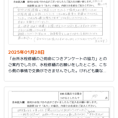
切に使う事が出来ました。新しいコンロも長～くきれい
に使いたいです。杉山さん、ありがとうございました。
又、何かあった時はよろしくお願いしますネ
2025年01月28日
「台所水栓修繕のご用命につきアンケートの協力」との
ご案内でしたが、水栓修繕のお願いをしたところ、こち
ら側の事情で交換ができませんでした。けれども嫌な顔
もされずご対応いただけました。
本当に有難うございました。
近い将来、改めて修繕をお願いすることになると思いま
すので、どうぞよろしくお願いいたします。
訪問いただいた当日は、社員教育をしっかりされている
会社だなと思いました。（DXなどとよく聞きますが、や
っぱり人だなぁとアナログ人には思えます）