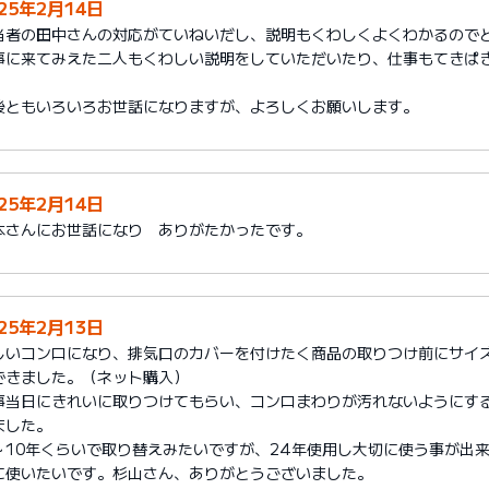
025年2月14日
当者の田中さんの対応がていねいだし、説明もくわしくよくわかるので
事に来てみえた二人もくわしい説明をしていただいたり、仕事もてきぱ
。
後ともいろいろお世話になりますが、よろしくお願いします。
025年2月14日
本さんにお世話になり ありがたかったです。
025年2月13日
しいコンロになり、排気口のカバーを付けたく商品の取りつけ前にサイ
できました。（ネット購入）
事当日にきれいに取りつけてもらい、コンロまわりが汚れないようにす
ました。
～10年くらいで取り替えみたいですが、24年使用し大切に使う事が出
に使いたいです。杉山さん、ありがとうございました。