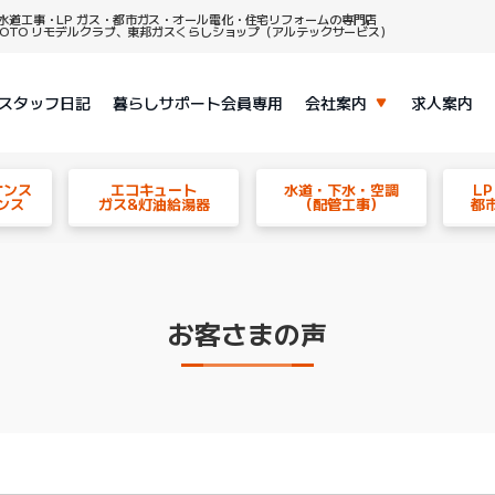
水道工事・LP ガス・都市ガス・オール電化・住宅リフォームの専門店
、TOTO リモデルクラブ、東邦ガスくらしショップ（アルテックサービス）
スタッフ日記
暮らしサポート会員専用
会社案内
求人案内
ナンス
エコキュート
水道・下水・空調
L
ンス
ガス&灯油給湯器
（配管工事）
都
お客さまの声