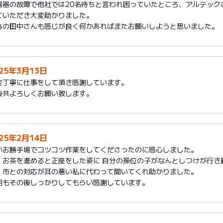
湯器の故障で他社では20名待ちと言われ困っていたところ、アルテック
ていただき大変助かりました。
当の田中さんも感じが良く何かあればまたお願いしようと思いました。
025年3月13日
変丁寧に仕事をして頂き感謝しています。
後共よろしくお願い致します。
025年2月14日
いお勝手場でコツコツ作業をしてくださったのに感心しました。
、お茶を進めると正座をした姿に 自分の孫位の子がなんとしつけが行き
、市との対応が耳の悪い私に代わって聞いてくれ助かりました。
明もその後しっかりしてもらい感謝しています。