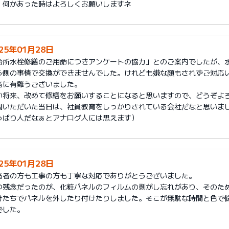
、何かあった時はよろしくお願いしますネ
25年01月28日
台所水栓修繕のご用命につきアンケートの協力」とのご案内でしたが、
ら側の事情で交換ができませんでした。けれども嫌な顔もされずご対応
当に有難うございました。
い将来、改めて修繕をお願いすることになると思いますので、どうぞよ
問いただいた当日は、社員教育をしっかりされている会社だなと思いまし
っぱり人だなぁとアナログ人には思えます）
25年01月28日
当者の方も工事の方も丁寧な対応でありがとうございました。
つ残念だったのが、化粧パネルのフィルムの剥がし忘れがあり、そのた
分たちでパネルを外したり付けたりしました。そこが無駄な時間と色で
でした。