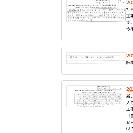
2
担
工
す
今
2
阪
2
新
入
工
け
８
い