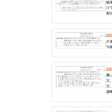
給
け
担
2
大
今
2
寒
又
又
説