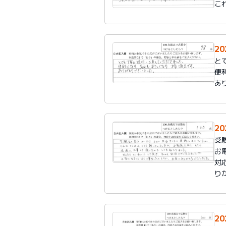
こ
2
と
便
あ
2
受
お
対
り
2