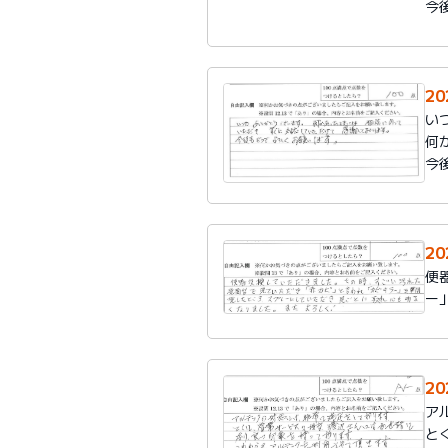
今
2
い
何
今
2
便
ー
2
ア
と