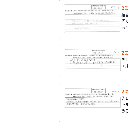
2
担
何
あ
2
お
工
2
先
ア
う