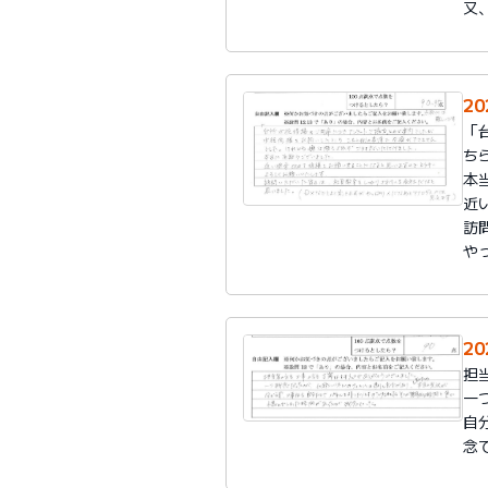
又
20
「
ち
本
近
訪
や
20
担
一
自
念