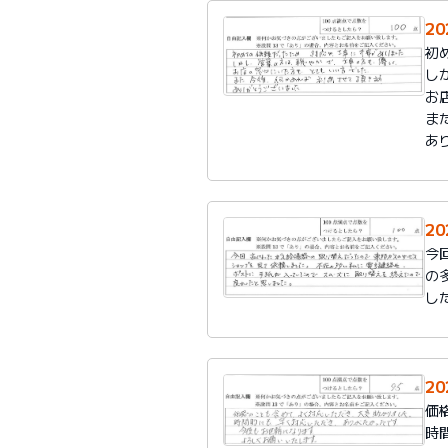
2
初
し
お
ま
あ
2
今
の
し
2
価
時