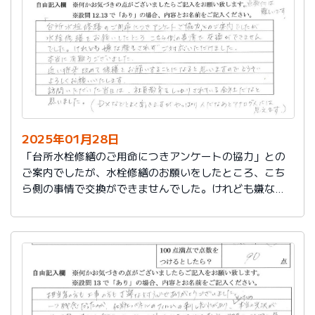
切に使う事が出来ました。新しいコンロも長～くきれい
に使いたいです。杉山さん、ありがとうございました。
又、何かあった時はよろしくお願いしますネ
2025年01月28日
「台所水栓修繕のご用命につきアンケートの協力」との
ご案内でしたが、水栓修繕のお願いをしたところ、こち
ら側の事情で交換ができませんでした。けれども嫌な顔
もされずご対応いただけました。
本当に有難うございました。
近い将来、改めて修繕をお願いすることになると思いま
すので、どうぞよろしくお願いいたします。
訪問いただいた当日は、社員教育をしっかりされている
会社だなと思いました。（DXなどとよく聞きますが、や
っぱり人だなぁとアナログ人には思えます）