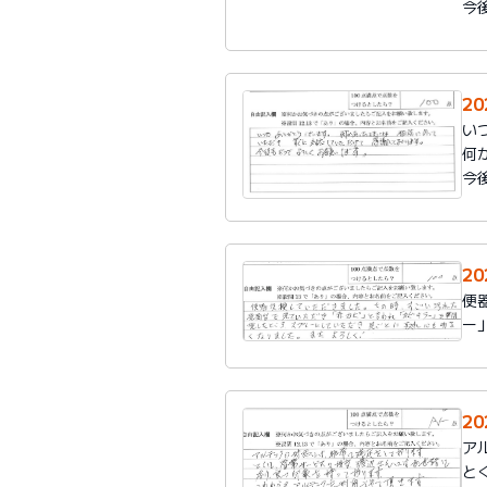
今
2
い
何
今
2
便
ー
2
ア
と