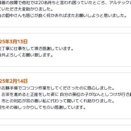
湯器の故障で他社では20名待ちと言われ困っていたところ、アルテック
ていただき大変助かりました。
当の田中さんも感じが良く何かあればまたお願いしようと思いました。
025年3月13日
変丁寧に仕事をして頂き感謝しています。
後共よろしくお願い致します。
025年2月14日
いお勝手場でコツコツ作業をしてくださったのに感心しました。
、お茶を進めると正座をした姿に 自分の孫位の子がなんとしつけが行き
、市との対応が耳の悪い私に代わって聞いてくれ助かりました。
明もその後しっかりしてもらい感謝しています。