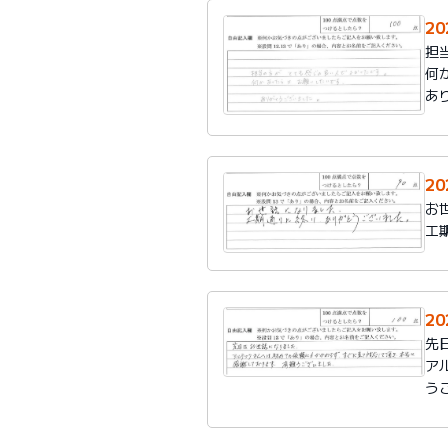
2
担
何
あ
2
お
工
2
先
ア
う