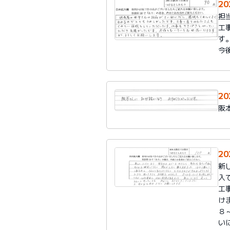
2
担
工
す
今
2
阪
2
新
入
工
け
８
い