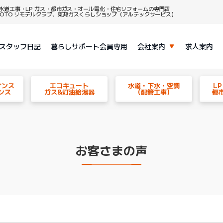
水道工事・LP ガス・都市ガス・オール電化・住宅リフォームの専門店
、TOTO リモデルクラブ、東邦ガスくらしショップ（アルテックサービス）
スタッフ日記
暮らしサポート会員専用
会社案内
求人案内
ナンス
エコキュート
水道・下水・空調
L
ンス
ガス&灯油給湯器
（配管工事）
都
お客さまの声