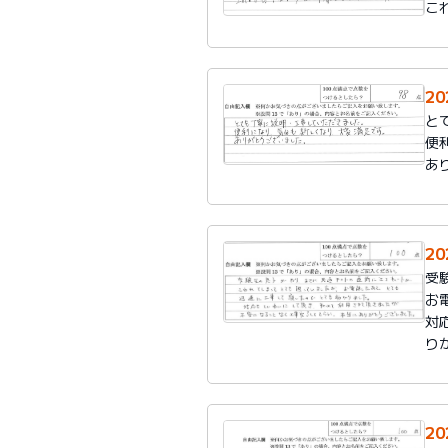
こ
2
と
便
あ
2
受
お
対
り
2