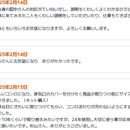
025年2月14日
当者の田中さんの対応がていねいだし、説明もくわしくよくわかるので
事に来てみえた二人もくわしい説明をしていただいたり、仕事もてきぱ
。
後ともいろいろお世話になりますが、よろしくお願いします。
025年2月14日
本さんにお世話になり ありがたかったです。
025年2月13日
しいコンロになり、排気口のカバーを付けたく商品の取りつけ前にサイ
できました。（ネット購入）
事当日にきれいに取りつけてもらい、コンロまわりが汚れないようにす
ました。
～10年くらいで取り替えみたいですが、24年使用し大切に使う事が出
に使いたいです。杉山さん、ありがとうございました。