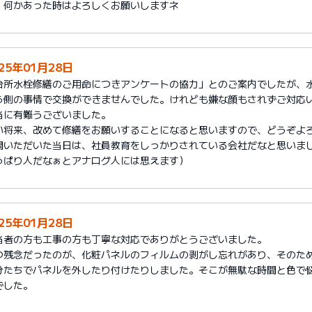
、何かあった時はよろしくお願いしますネ
25年01月28日
台所水栓修繕のご用命につきアンケートの協力」とのご案内でしたが、
ら側の事情で交換ができませんでした。けれども嫌な顔もされずご対応
当に有難うございました。
い将来、改めて修繕をお願いすることになると思いますので、どうぞよ
問いただいた当日は、社員教育をしっかりされている会社だなと思いまし
っぱり人だなぁとアナログ人には思えます）
25年01月28日
当者の方も工事の方も丁寧な対応でありがとうございました。
つ残念だったのが、化粧パネルのフィルムの剥がし忘れがあり、そのた
分たちでパネルを外したり付けたりしました。そこが無駄な時間と色で
でした。