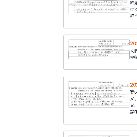
給
け
担
2
大
今
2
寒
又
又
説