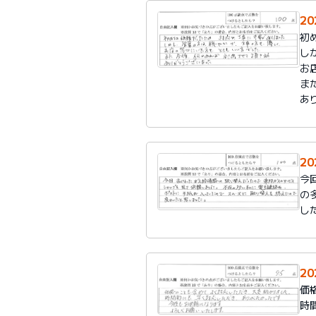
2
初
し
お
ま
あ
2
今
の
し
2
価
時