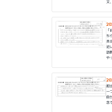
又
20
「
ち
本
近
訪
や
20
担
一
自
念