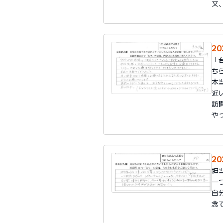
又
20
「
ち
本
近
訪
や
20
担
一
自
念