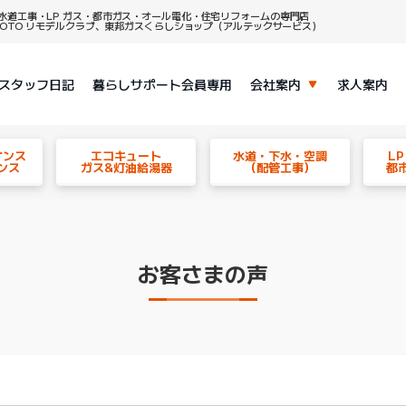
水道工事・LP ガス・都市ガス・オール電化・住宅リフォームの専門店
、TOTO リモデルクラブ、東邦ガスくらしショップ（アルテックサービス）
スタッフ日記
暮らしサポート会員専用
会社案内
求人案内
ナンス
エコキュート
水道・下水・空調
L
ンス
ガス&灯油給湯器
（配管工事）
都
お客さまの声