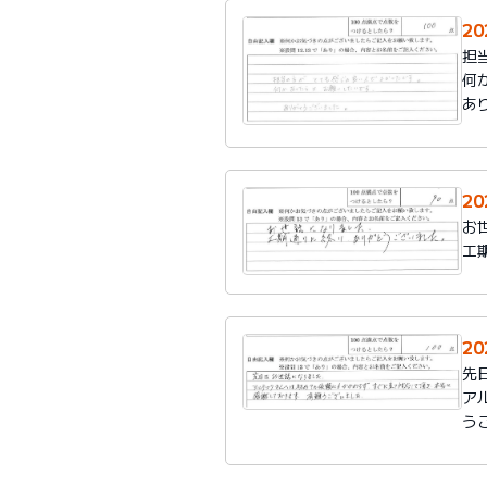
2
担
何
あ
2
お
工
2
先
ア
う