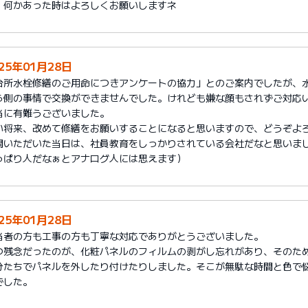
、何かあった時はよろしくお願いしますネ
25年01月28日
台所水栓修繕のご用命につきアンケートの協力」とのご案内でしたが、
ら側の事情で交換ができませんでした。けれども嫌な顔もされずご対応
当に有難うございました。
い将来、改めて修繕をお願いすることになると思いますので、どうぞよ
問いただいた当日は、社員教育をしっかりされている会社だなと思いまし
っぱり人だなぁとアナログ人には思えます）
25年01月28日
当者の方も工事の方も丁寧な対応でありがとうございました。
つ残念だったのが、化粧パネルのフィルムの剥がし忘れがあり、そのた
分たちでパネルを外したり付けたりしました。そこが無駄な時間と色で
でした。