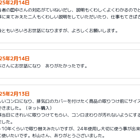
025年2月14日
当者の田中さんの対応がていねいだし、説明もくわしくよくわかるので
事に来てみえた二人もくわしい説明をしていただいたり、仕事もてきぱ
。
後ともいろいろお世話になりますが、よろしくお願いします。
025年2月14日
本さんにお世話になり ありがたかったです。
025年2月13日
しいコンロになり、排気口のカバーを付けたく商品の取りつけ前にサイ
できました。（ネット購入）
事当日にきれいに取りつけてもらい、コンロまわりが汚れないようにす
ました。
～10年くらいで取り替えみたいですが、24年使用し大切に使う事が出
に使いたいです。杉山さん、ありがとうございました。