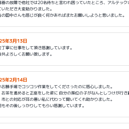
湯器の故障で他社では20名待ちと言われ困っていたところ、アルテック
ていただき大変助かりました。
当の田中さんも感じが良く何かあればまたお願いしようと思いました。
025年3月13日
変丁寧に仕事をして頂き感謝しています。
後共よろしくお願い致します。
025年2月14日
いお勝手場でコツコツ作業をしてくださったのに感心しました。
、お茶を進めると正座をした姿に 自分の孫位の子がなんとしつけが行き
、市との対応が耳の悪い私に代わって聞いてくれ助かりました。
明もその後しっかりしてもらい感謝しています。