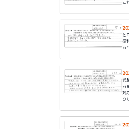
こ
2
と
便
あ
2
受
お
対
り
2