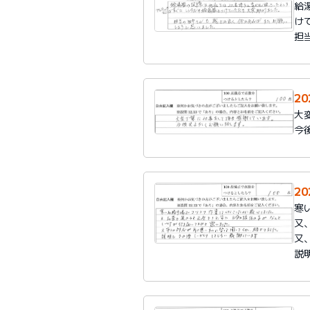
給
け
担
2
大
今
2
寒
又
又
説