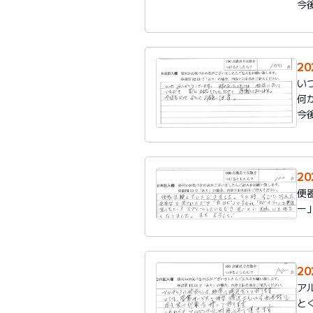
今
2
い
何
今
2
便
ー
2
ア
と