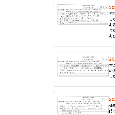
2
初
し
お
ま
あ
2
今
の
し
2
価
時