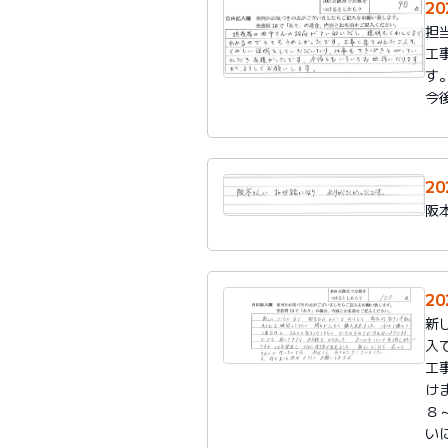
2
担
工
す
今
2
阪
2
新
入
工
け
８
い