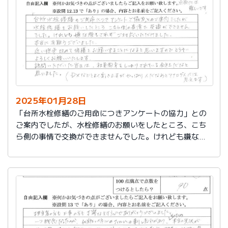
切に使う事が出来ました。新しいコンロも長～くきれい
に使いたいです。杉山さん、ありがとうございました。
又、何かあった時はよろしくお願いしますネ
2025年01月28日
「台所水栓修繕のご用命につきアンケートの協力」との
ご案内でしたが、水栓修繕のお願いをしたところ、こち
ら側の事情で交換ができませんでした。けれども嫌な顔
もされずご対応いただけました。
本当に有難うございました。
近い将来、改めて修繕をお願いすることになると思いま
すので、どうぞよろしくお願いいたします。
訪問いただいた当日は、社員教育をしっかりされている
会社だなと思いました。（DXなどとよく聞きますが、や
っぱり人だなぁとアナログ人には思えます）