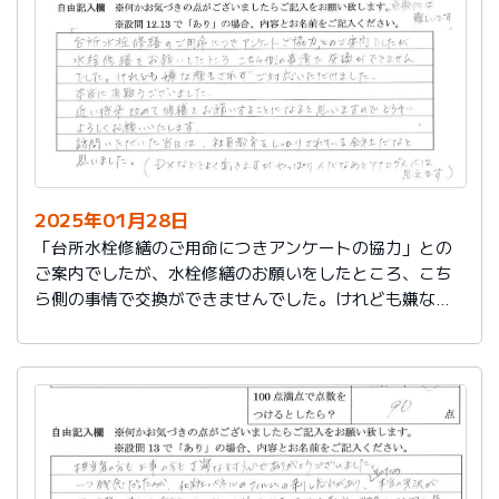
切に使う事が出来ました。新しいコンロも長～くきれい
に使いたいです。杉山さん、ありがとうございました。
又、何かあった時はよろしくお願いしますネ
2025年01月28日
「台所水栓修繕のご用命につきアンケートの協力」との
ご案内でしたが、水栓修繕のお願いをしたところ、こち
ら側の事情で交換ができませんでした。けれども嫌な顔
もされずご対応いただけました。
本当に有難うございました。
近い将来、改めて修繕をお願いすることになると思いま
すので、どうぞよろしくお願いいたします。
訪問いただいた当日は、社員教育をしっかりされている
会社だなと思いました。（DXなどとよく聞きますが、や
っぱり人だなぁとアナログ人には思えます）