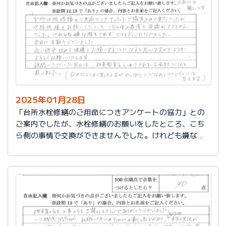
切に使う事が出来ました。新しいコンロも長～くきれい
に使いたいです。杉山さん、ありがとうございました。
又、何かあった時はよろしくお願いしますネ
2025年01月28日
「台所水栓修繕のご用命につきアンケートの協力」との
ご案内でしたが、水栓修繕のお願いをしたところ、こち
ら側の事情で交換ができませんでした。けれども嫌な顔
もされずご対応いただけました。
本当に有難うございました。
近い将来、改めて修繕をお願いすることになると思いま
すので、どうぞよろしくお願いいたします。
訪問いただいた当日は、社員教育をしっかりされている
会社だなと思いました。（DXなどとよく聞きますが、や
っぱり人だなぁとアナログ人には思えます）