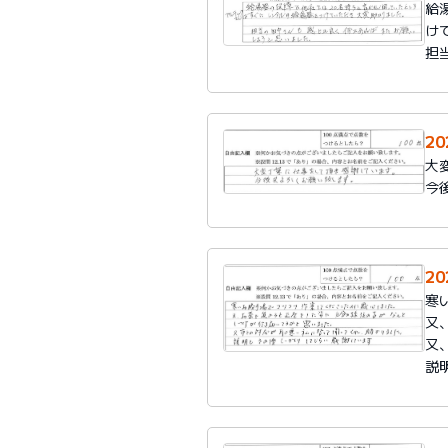
給
け
担
2
大
今
2
寒
又
又
説