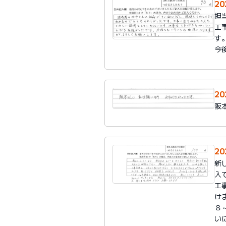
2
担
工
す
今
2
阪
2
新
入
工
け
８
い