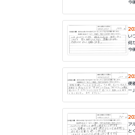
今
2
い
何
今
2
便
ー
2
ア
と