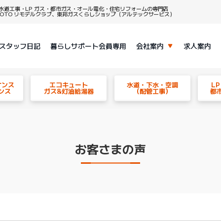
水道工事・LP ガス・都市ガス・オール電化・住宅リフォームの専門店
、TOTO リモデルクラブ、東邦ガスくらしショップ（アルテックサービス）
スタッフ日記
暮らしサポート会員専用
会社案内
求人案内
ナンス
エコキュート
水道・下水・空調
L
ンス
ガス&灯油給湯器
（配管工事）
都
お客さまの声