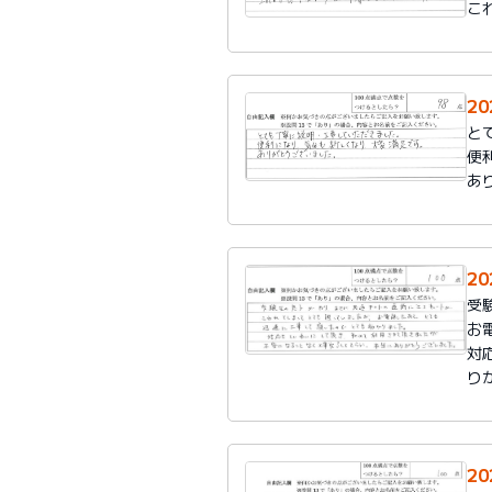
こ
2
と
便
あ
2
受
お
対
り
2