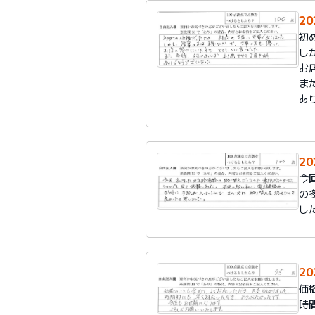
2
初
し
お
ま
あ
2
今
の
し
2
価
時