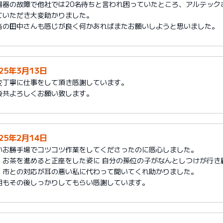
湯器の故障で他社では20名待ちと言われ困っていたところ、アルテック
ていただき大変助かりました。
当の田中さんも感じが良く何かあればまたお願いしようと思いました。
025年3月13日
変丁寧に仕事をして頂き感謝しています。
後共よろしくお願い致します。
025年2月14日
いお勝手場でコツコツ作業をしてくださったのに感心しました。
、お茶を進めると正座をした姿に 自分の孫位の子がなんとしつけが行き
、市との対応が耳の悪い私に代わって聞いてくれ助かりました。
明もその後しっかりしてもらい感謝しています。