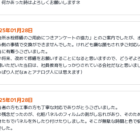
、何かあった時はよろしくお願いしますネ
25年01月28日
台所水栓修繕のご用命につきアンケートの協力」とのご案内でしたが、
ら側の事情で交換ができませんでした。けれども嫌な顔もされずご対応
当に有難うございました。
い将来、改めて修繕をお願いすることになると思いますので、どうぞよ
問いただいた当日は、社員教育をしっかりされている会社だなと思いまし
っぱり人だなぁとアナログ人には思えます）
25年01月28日
当者の方も工事の方も丁寧な対応でありがとうございました。
つ残念だったのが、化粧パネルのフィルムの剥がし忘れがあり、そのた
分たちでパネルを外したり付けたりしました。そこが無駄な時間と色で
でした。