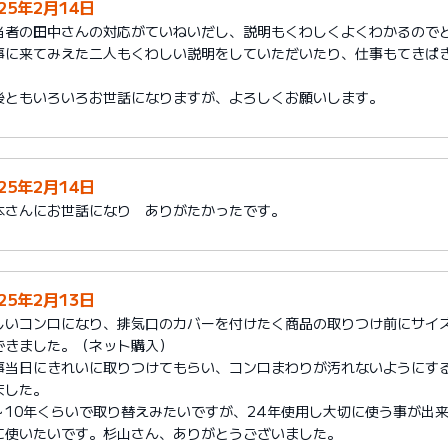
025年2月14日
当者の田中さんの対応がていねいだし、説明もくわしくよくわかるので
事に来てみえた二人もくわしい説明をしていただいたり、仕事もてきぱ
。
後ともいろいろお世話になりますが、よろしくお願いします。
025年2月14日
本さんにお世話になり ありがたかったです。
025年2月13日
しいコンロになり、排気口のカバーを付けたく商品の取りつけ前にサイ
できました。（ネット購入）
事当日にきれいに取りつけてもらい、コンロまわりが汚れないようにす
ました。
～10年くらいで取り替えみたいですが、24年使用し大切に使う事が出
に使いたいです。杉山さん、ありがとうございました。