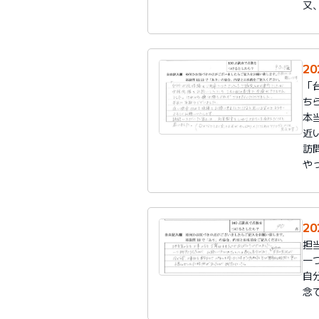
又
20
「
ち
本
近
訪
や
20
担
一
自
念