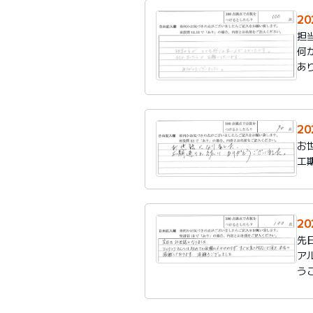
2
担
何
あ
2
お
工
2
先
ア
う