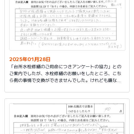
切に使う事が出来ました。新しいコンロも長～くきれい
に使いたいです。杉山さん、ありがとうございました。
又、何かあった時はよろしくお願いしますネ
2025年01月28日
「台所水栓修繕のご用命につきアンケートの協力」との
ご案内でしたが、水栓修繕のお願いをしたところ、こち
ら側の事情で交換ができませんでした。けれども嫌な顔
もされずご対応いただけました。
本当に有難うございました。
近い将来、改めて修繕をお願いすることになると思いま
すので、どうぞよろしくお願いいたします。
訪問いただいた当日は、社員教育をしっかりされている
会社だなと思いました。（DXなどとよく聞きますが、や
っぱり人だなぁとアナログ人には思えます）