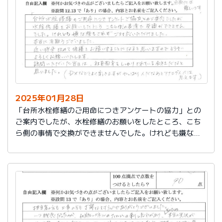
切に使う事が出来ました。新しいコンロも長～くきれい
に使いたいです。杉山さん、ありがとうございました。
又、何かあった時はよろしくお願いしますネ
2025年01月28日
「台所水栓修繕のご用命につきアンケートの協力」との
ご案内でしたが、水栓修繕のお願いをしたところ、こち
ら側の事情で交換ができませんでした。けれども嫌な顔
もされずご対応いただけました。
本当に有難うございました。
近い将来、改めて修繕をお願いすることになると思いま
すので、どうぞよろしくお願いいたします。
訪問いただいた当日は、社員教育をしっかりされている
会社だなと思いました。（DXなどとよく聞きますが、や
っぱり人だなぁとアナログ人には思えます）