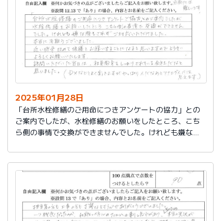
切に使う事が出来ました。新しいコンロも長～くきれい
に使いたいです。杉山さん、ありがとうございました。
又、何かあった時はよろしくお願いしますネ
2025年01月28日
「台所水栓修繕のご用命につきアンケートの協力」との
ご案内でしたが、水栓修繕のお願いをしたところ、こち
ら側の事情で交換ができませんでした。けれども嫌な顔
もされずご対応いただけました。
本当に有難うございました。
近い将来、改めて修繕をお願いすることになると思いま
すので、どうぞよろしくお願いいたします。
訪問いただいた当日は、社員教育をしっかりされている
会社だなと思いました。（DXなどとよく聞きますが、や
っぱり人だなぁとアナログ人には思えます）