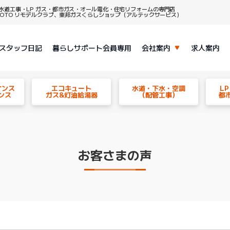
水道工事・LP ガス・都市ガス・オール電化・住宅リフォームの専門店
、TOTO リモデルクラブ、東邦ガスくらしショップ（アルテックサービス）
スタッフ日記
暮らしサポート会員専用
会社案内
求人案内
ナンス
エコキュート
水道・下水・空調
L
ンス
ガス&灯油給湯器
（配管工事）
都
お客さまの声