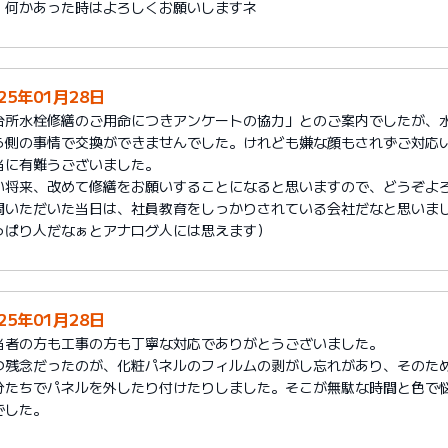
、何かあった時はよろしくお願いしますネ
25年01月28日
台所水栓修繕のご用命につきアンケートの協力」とのご案内でしたが、
ら側の事情で交換ができませんでした。けれども嫌な顔もされずご対応
当に有難うございました。
い将来、改めて修繕をお願いすることになると思いますので、どうぞよ
問いただいた当日は、社員教育をしっかりされている会社だなと思いまし
っぱり人だなぁとアナログ人には思えます）
25年01月28日
当者の方も工事の方も丁寧な対応でありがとうございました。
つ残念だったのが、化粧パネルのフィルムの剥がし忘れがあり、そのた
分たちでパネルを外したり付けたりしました。そこが無駄な時間と色で
でした。