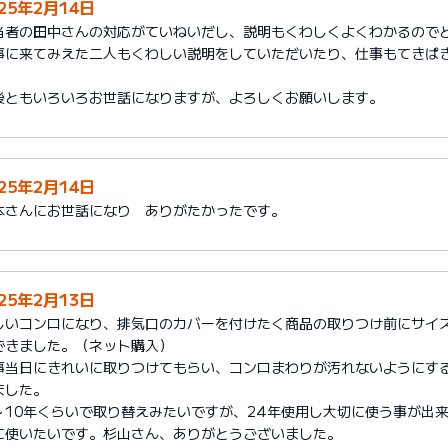
025年2月14日
当者の田中さんの対応がていねいだし、説明もくわしくよくわかるので
事に来てみえた二人もくわしい説明をしていただいたり、仕事もてきぱ
。
後ともいろいろお世話になりますが、よろしくお願いします。
025年2月14日
本さんにお世話になり ありがたかったです。
025年2月13日
しいコンロになり、排気口のカバーを付けたく商品の取りつけ前にサイ
できました。（ネット購入）
事当日にきれいに取りつけてもらい、コンロまわりが汚れないようにす
ました。
～10年くらいで取り替えみたいですが、24年使用し大切に使う事が出
に使いたいです。杉山さん、ありがとうございました。