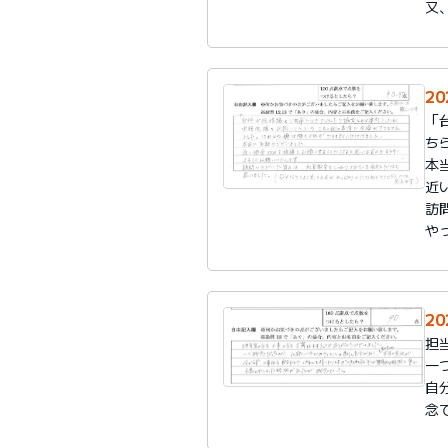
又
20
「
ち
本
近
訪
や
20
担
一
自
念