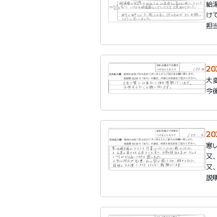
給
け
担
2
大
今
2
寒
又
又
説