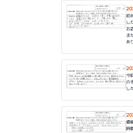
2
初
し
お
ま
あ
2
今
の
し
2
価
時