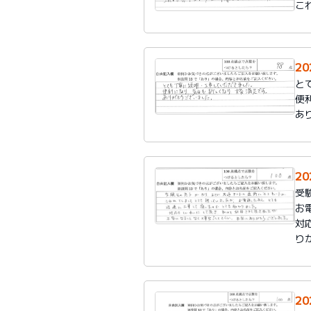
こ
2
と
便
あ
2
受
お
対
り
2