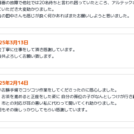
湯器の故障で他社では20名待ちと言われ困っていたところ、アルテック
ていただき大変助かりました。
当の田中さんも感じが良く何かあればまたお願いしようと思いました。
025年3月13日
変丁寧に仕事をして頂き感謝しています。
後共よろしくお願い致します。
025年2月14日
いお勝手場でコツコツ作業をしてくださったのに感心しました。
、お茶を進めると正座をした姿に 自分の孫位の子がなんとしつけが行き
、市との対応が耳の悪い私に代わって聞いてくれ助かりました。
明もその後しっかりしてもらい感謝しています。