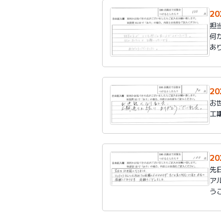
2
担
何
あ
2
お
工
2
先
ア
う