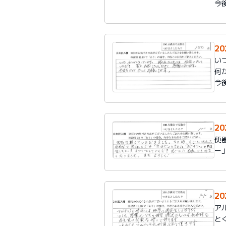
今
2
い
何
今
2
便
ー
2
ア
と