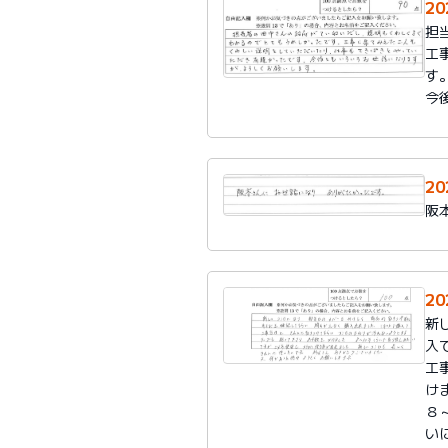
2
担
工
す
今
2
阪
2
新
入
工
け
８
い