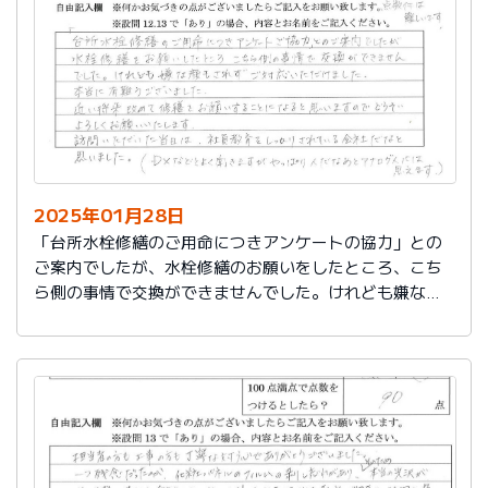
切に使う事が出来ました。新しいコンロも長～くきれい
に使いたいです。杉山さん、ありがとうございました。
又、何かあった時はよろしくお願いしますネ
2025年01月28日
「台所水栓修繕のご用命につきアンケートの協力」との
ご案内でしたが、水栓修繕のお願いをしたところ、こち
ら側の事情で交換ができませんでした。けれども嫌な顔
もされずご対応いただけました。
本当に有難うございました。
近い将来、改めて修繕をお願いすることになると思いま
すので、どうぞよろしくお願いいたします。
訪問いただいた当日は、社員教育をしっかりされている
会社だなと思いました。（DXなどとよく聞きますが、や
っぱり人だなぁとアナログ人には思えます）