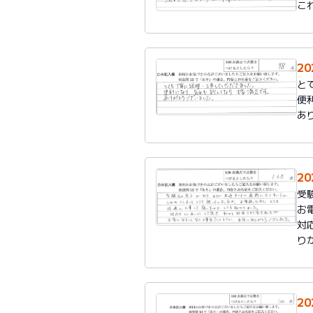
こ
2
と
便
あ
2
受
お
対
り
2