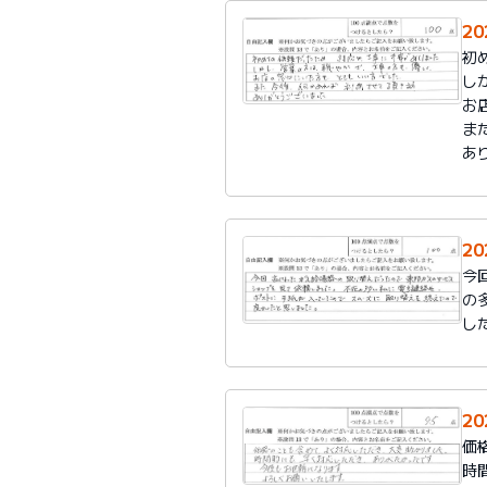
2
初
し
お
ま
あ
2
今
の
し
2
価
時