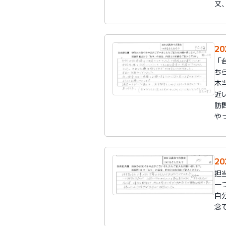
又
20
「
ち
本
近
訪
や
20
担
一
自
念