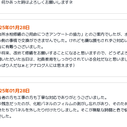
、何かあった時はよろしくお願いしますネ
25年01月28日
台所水栓修繕のご用命につきアンケートの協力」とのご案内でしたが、
ら側の事情で交換ができませんでした。けれども嫌な顔もされずご対応
当に有難うございました。
い将来、改めて修繕をお願いすることになると思いますので、どうぞよ
問いただいた当日は、社員教育をしっかりされている会社だなと思いまし
っぱり人だなぁとアナログ人には思えます）
25年01月28日
当者の方も工事の方も丁寧な対応でありがとうございました。
つ残念だったのが、化粧パネルのフィルムの剥がし忘れがあり、そのた
分たちでパネルを外したり付けたりしました。そこが無駄な時間と色で
でした。