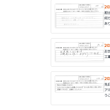
2
担
何
あ
2
お
工
2
先
ア
う