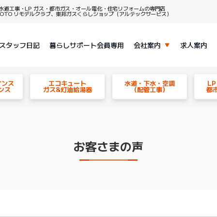
水道工事・LP ガス・都市ガス・オール電化・住宅リフォームの専門店
、TOTO リモデルクラブ、東邦ガスくらしショップ（アルテックサービス）
スタッフ日記
暮らしサポート会員専用
会社案内
求人案内
ナンス
エコキュート
水道・下水・空調
L
ンス
ガス&灯油給湯器
（配管工事）
都
お客さまの声