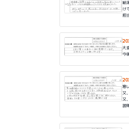
給
け
担
2
大
今
2
寒
又
又
説