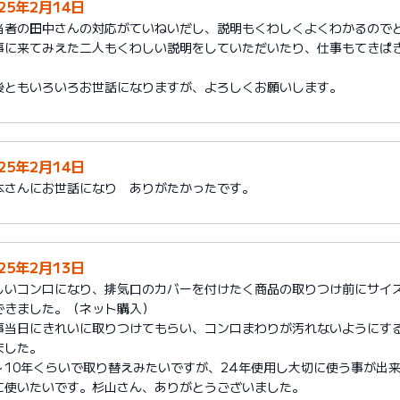
025年2月14日
当者の田中さんの対応がていねいだし、説明もくわしくよくわかるので
事に来てみえた二人もくわしい説明をしていただいたり、仕事もてきぱ
。
後ともいろいろお世話になりますが、よろしくお願いします。
025年2月14日
本さんにお世話になり ありがたかったです。
025年2月13日
しいコンロになり、排気口のカバーを付けたく商品の取りつけ前にサイ
できました。（ネット購入）
事当日にきれいに取りつけてもらい、コンロまわりが汚れないようにす
ました。
～10年くらいで取り替えみたいですが、24年使用し大切に使う事が出
に使いたいです。杉山さん、ありがとうございました。