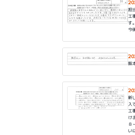
2
担
工
す
今
2
阪
2
新
入
工
け
８
い