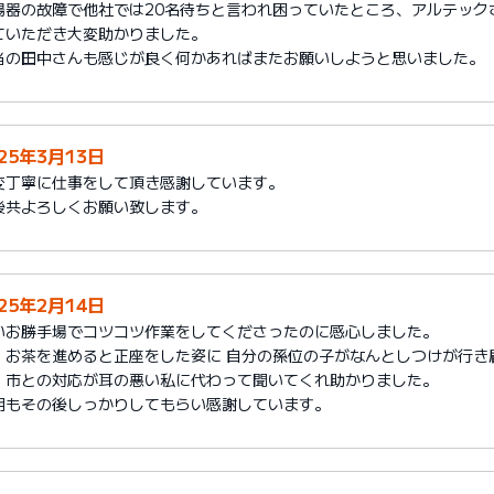
湯器の故障で他社では20名待ちと言われ困っていたところ、アルテック
ていただき大変助かりました。
当の田中さんも感じが良く何かあればまたお願いしようと思いました。
025年3月13日
変丁寧に仕事をして頂き感謝しています。
後共よろしくお願い致します。
025年2月14日
いお勝手場でコツコツ作業をしてくださったのに感心しました。
、お茶を進めると正座をした姿に 自分の孫位の子がなんとしつけが行き
、市との対応が耳の悪い私に代わって聞いてくれ助かりました。
明もその後しっかりしてもらい感謝しています。