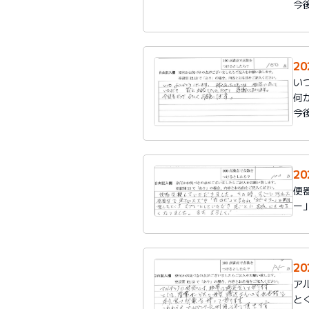
今
2
い
何
今
2
便
ー
2
ア
と