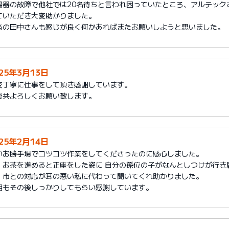
湯器の故障で他社では20名待ちと言われ困っていたところ、アルテック
ていただき大変助かりました。
当の田中さんも感じが良く何かあればまたお願いしようと思いました。
025年3月13日
変丁寧に仕事をして頂き感謝しています。
後共よろしくお願い致します。
025年2月14日
いお勝手場でコツコツ作業をしてくださったのに感心しました。
、お茶を進めると正座をした姿に 自分の孫位の子がなんとしつけが行き
、市との対応が耳の悪い私に代わって聞いてくれ助かりました。
明もその後しっかりしてもらい感謝しています。