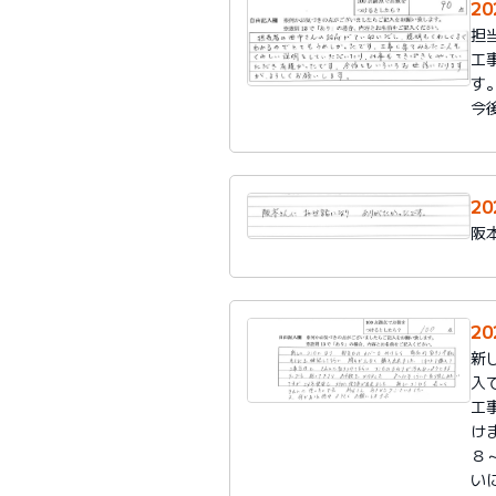
2
担
工
す
今
2
阪
2
新
入
工
け
８
い