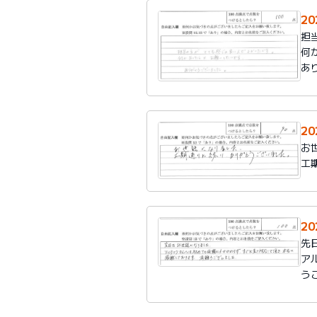
2
担
何
あ
2
お
工
2
先
ア
う