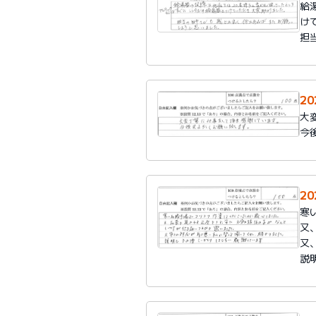
給
け
担
2
大
今
2
寒
又
又
説