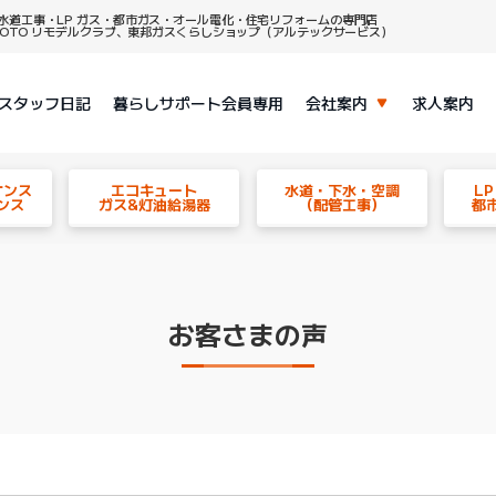
水道工事・LP ガス・都市ガス・オール電化・住宅リフォームの専門店
、TOTO リモデルクラブ、東邦ガスくらしショップ（アルテックサービス）
スタッフ日記
暮らしサポート会員専用
会社案内
求人案内
ナンス
エコキュート
水道・下水・空調
L
ンス
ガス&灯油給湯器
（配管工事）
都
お客さまの声