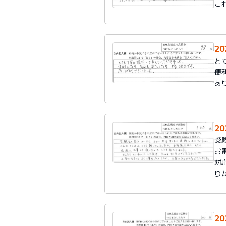
こ
2
と
便
あ
2
受
お
対
り
2