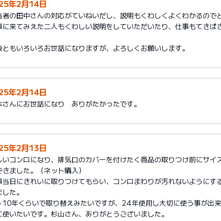
025年2月14日
当者の田中さんの対応がていねいだし、説明もくわしくよくわかるので
事に来てみえた二人もくわしい説明をしていただいたり、仕事もてきぱ
。
後ともいろいろお世話になりますが、よろしくお願いします。
025年2月14日
本さんにお世話になり ありがたかったです。
025年2月13日
しいコンロになり、排気口のカバーを付けたく商品の取りつけ前にサイ
できました。（ネット購入）
事当日にきれいに取りつけてもらい、コンロまわりが汚れないようにす
ました。
～10年くらいで取り替えみたいですが、24年使用し大切に使う事が出
に使いたいです。杉山さん、ありがとうございました。