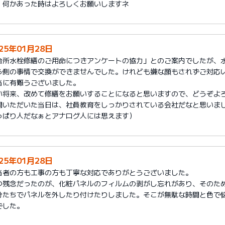
、何かあった時はよろしくお願いしますネ
25年01月28日
台所水栓修繕のご用命につきアンケートの協力」とのご案内でしたが、
ら側の事情で交換ができませんでした。けれども嫌な顔もされずご対応
当に有難うございました。
い将来、改めて修繕をお願いすることになると思いますので、どうぞよ
問いただいた当日は、社員教育をしっかりされている会社だなと思いまし
っぱり人だなぁとアナログ人には思えます）
25年01月28日
当者の方も工事の方も丁寧な対応でありがとうございました。
つ残念だったのが、化粧パネルのフィルムの剥がし忘れがあり、そのた
分たちでパネルを外したり付けたりしました。そこが無駄な時間と色で
でした。