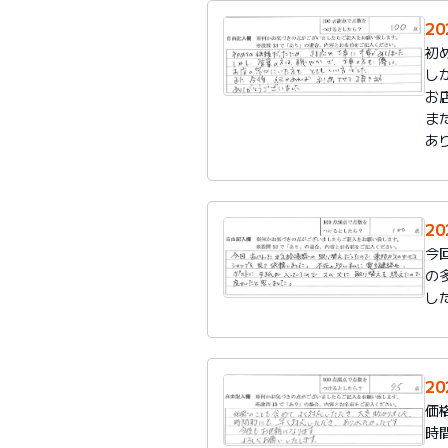
2
初
し
お
ま
あ
2
今
の
し
2
価
時