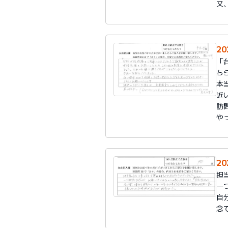
又
20
「
ち
本
近
訪
や
20
担
一
自
念