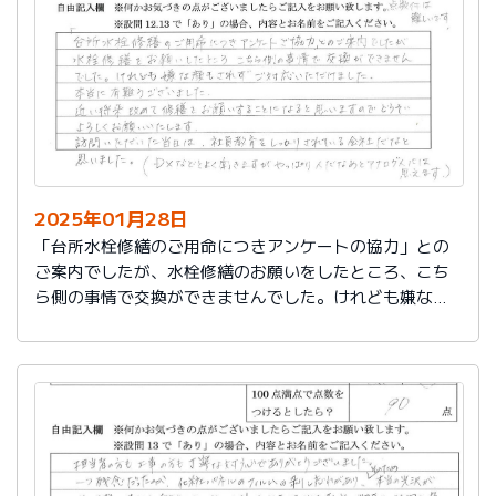
切に使う事が出来ました。新しいコンロも長～くきれい
に使いたいです。杉山さん、ありがとうございました。
又、何かあった時はよろしくお願いしますネ
2025年01月28日
「台所水栓修繕のご用命につきアンケートの協力」との
ご案内でしたが、水栓修繕のお願いをしたところ、こち
ら側の事情で交換ができませんでした。けれども嫌な顔
もされずご対応いただけました。
本当に有難うございました。
近い将来、改めて修繕をお願いすることになると思いま
すので、どうぞよろしくお願いいたします。
訪問いただいた当日は、社員教育をしっかりされている
会社だなと思いました。（DXなどとよく聞きますが、や
っぱり人だなぁとアナログ人には思えます）