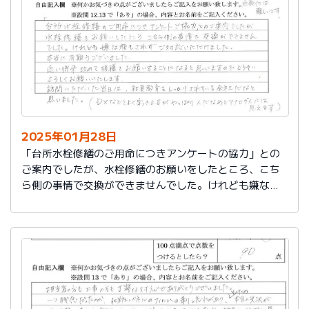
切に使う事が出来ました。新しいコンロも長～くきれい
に使いたいです。杉山さん、ありがとうございました。
又、何かあった時はよろしくお願いしますネ
2025年01月28日
「台所水栓修繕のご用命につきアンケートの協力」との
ご案内でしたが、水栓修繕のお願いをしたところ、こち
ら側の事情で交換ができませんでした。けれども嫌な顔
もされずご対応いただけました。
本当に有難うございました。
近い将来、改めて修繕をお願いすることになると思いま
すので、どうぞよろしくお願いいたします。
訪問いただいた当日は、社員教育をしっかりされている
会社だなと思いました。（DXなどとよく聞きますが、や
っぱり人だなぁとアナログ人には思えます）