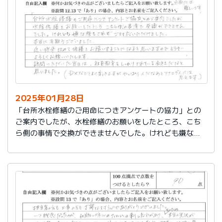
切に使う事が出来ました。新しいコンロも長～くきれい
に使いたいです。杉山さん、ありがとうございました。
又、何かあった時はよろしくお願いしますネ
2025年01月28日
「台所水栓修繕のご用命につきアンケートの協力」との
ご案内でしたが、水栓修繕のお願いをしたところ、こち
ら側の事情で交換ができませんでした。けれども嫌な顔
もされずご対応いただけました。
本当に有難うございました。
近い将来、改めて修繕をお願いすることになると思いま
すので、どうぞよろしくお願いいたします。
訪問いただいた当日は、社員教育をしっかりされている
会社だなと思いました。（DXなどとよく聞きますが、や
っぱり人だなぁとアナログ人には思えます）