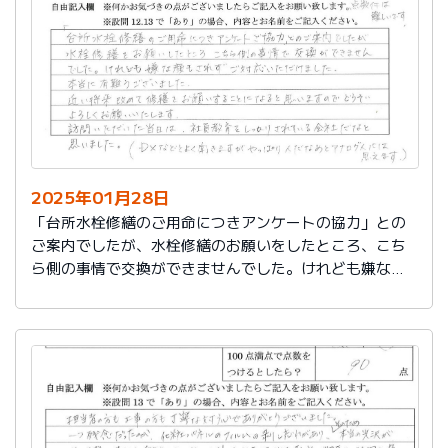
切に使う事が出来ました。新しいコンロも長～くきれい
に使いたいです。杉山さん、ありがとうございました。
又、何かあった時はよろしくお願いしますネ
2025年01月28日
「台所水栓修繕のご用命につきアンケートの協力」との
ご案内でしたが、水栓修繕のお願いをしたところ、こち
ら側の事情で交換ができませんでした。けれども嫌な顔
もされずご対応いただけました。
本当に有難うございました。
近い将来、改めて修繕をお願いすることになると思いま
すので、どうぞよろしくお願いいたします。
訪問いただいた当日は、社員教育をしっかりされている
会社だなと思いました。（DXなどとよく聞きますが、や
っぱり人だなぁとアナログ人には思えます）