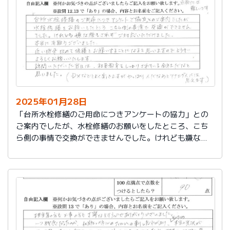
切に使う事が出来ました。新しいコンロも長～くきれい
に使いたいです。杉山さん、ありがとうございました。
又、何かあった時はよろしくお願いしますネ
2025年01月28日
「台所水栓修繕のご用命につきアンケートの協力」との
ご案内でしたが、水栓修繕のお願いをしたところ、こち
ら側の事情で交換ができませんでした。けれども嫌な顔
もされずご対応いただけました。
本当に有難うございました。
近い将来、改めて修繕をお願いすることになると思いま
すので、どうぞよろしくお願いいたします。
訪問いただいた当日は、社員教育をしっかりされている
会社だなと思いました。（DXなどとよく聞きますが、や
っぱり人だなぁとアナログ人には思えます）