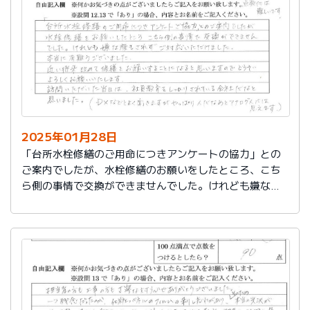
切に使う事が出来ました。新しいコンロも長～くきれい
に使いたいです。杉山さん、ありがとうございました。
又、何かあった時はよろしくお願いしますネ
2025年01月28日
「台所水栓修繕のご用命につきアンケートの協力」との
ご案内でしたが、水栓修繕のお願いをしたところ、こち
ら側の事情で交換ができませんでした。けれども嫌な顔
もされずご対応いただけました。
本当に有難うございました。
近い将来、改めて修繕をお願いすることになると思いま
すので、どうぞよろしくお願いいたします。
訪問いただいた当日は、社員教育をしっかりされている
会社だなと思いました。（DXなどとよく聞きますが、や
っぱり人だなぁとアナログ人には思えます）