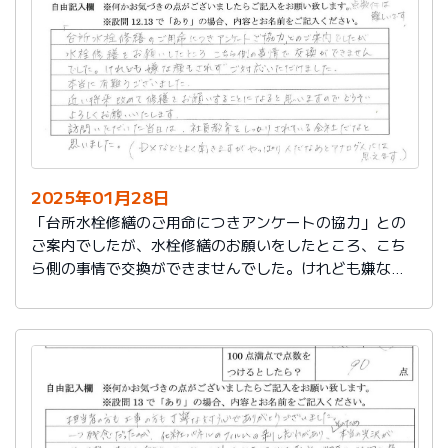
切に使う事が出来ました。新しいコンロも長～くきれい
に使いたいです。杉山さん、ありがとうございました。
又、何かあった時はよろしくお願いしますネ
2025年01月28日
「台所水栓修繕のご用命につきアンケートの協力」との
ご案内でしたが、水栓修繕のお願いをしたところ、こち
ら側の事情で交換ができませんでした。けれども嫌な顔
もされずご対応いただけました。
本当に有難うございました。
近い将来、改めて修繕をお願いすることになると思いま
すので、どうぞよろしくお願いいたします。
訪問いただいた当日は、社員教育をしっかりされている
会社だなと思いました。（DXなどとよく聞きますが、や
っぱり人だなぁとアナログ人には思えます）