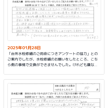
切に使う事が出来ました。新しいコンロも長～くきれい
に使いたいです。杉山さん、ありがとうございました。
又、何かあった時はよろしくお願いしますネ
2025年01月28日
「台所水栓修繕のご用命につきアンケートの協力」との
ご案内でしたが、水栓修繕のお願いをしたところ、こち
ら側の事情で交換ができませんでした。けれども嫌な顔
もされずご対応いただけました。
本当に有難うございました。
近い将来、改めて修繕をお願いすることになると思いま
すので、どうぞよろしくお願いいたします。
訪問いただいた当日は、社員教育をしっかりされている
会社だなと思いました。（DXなどとよく聞きますが、や
っぱり人だなぁとアナログ人には思えます）