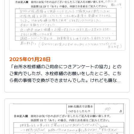
切に使う事が出来ました。新しいコンロも長～くきれい
に使いたいです。杉山さん、ありがとうございました。
又、何かあった時はよろしくお願いしますネ
2025年01月28日
「台所水栓修繕のご用命につきアンケートの協力」との
ご案内でしたが、水栓修繕のお願いをしたところ、こち
ら側の事情で交換ができませんでした。けれども嫌な顔
もされずご対応いただけました。
本当に有難うございました。
近い将来、改めて修繕をお願いすることになると思いま
すので、どうぞよろしくお願いいたします。
訪問いただいた当日は、社員教育をしっかりされている
会社だなと思いました。（DXなどとよく聞きますが、や
っぱり人だなぁとアナログ人には思えます）