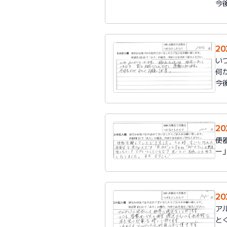
今
2
い
何
今
2
便
ー
2
ア
と