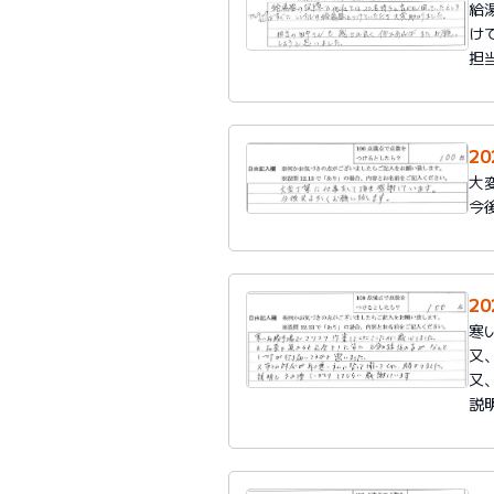
給
け
担
2
大
今
2
寒
又
又
説