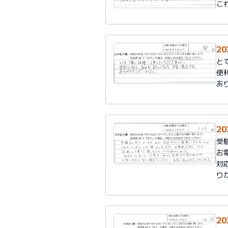
こ
2
と
便
あ
2
受
お
対
り
2