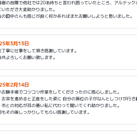
湯器の故障で他社では20名待ちと言われ困っていたところ、アルテック
ていただき大変助かりました。
当の田中さんも感じが良く何かあればまたお願いしようと思いました。
025年3月13日
変丁寧に仕事をして頂き感謝しています。
後共よろしくお願い致します。
025年2月14日
いお勝手場でコツコツ作業をしてくださったのに感心しました。
、お茶を進めると正座をした姿に 自分の孫位の子がなんとしつけが行き
、市との対応が耳の悪い私に代わって聞いてくれ助かりました。
明もその後しっかりしてもらい感謝しています。