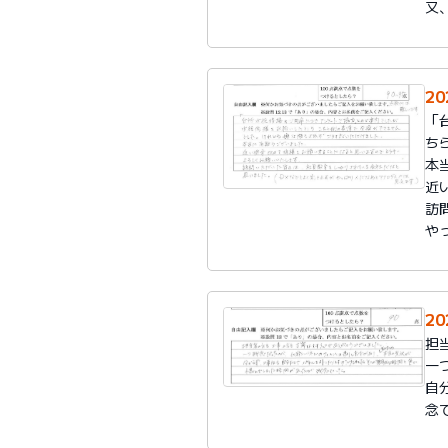
又
20
「
ち
本
近
訪
や
20
担
一
自
念