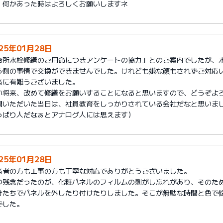
、何かあった時はよろしくお願いしますネ
25年01月28日
台所水栓修繕のご用命につきアンケートの協力」とのご案内でしたが、
ら側の事情で交換ができませんでした。けれども嫌な顔もされずご対応
当に有難うございました。
い将来、改めて修繕をお願いすることになると思いますので、どうぞよ
問いただいた当日は、社員教育をしっかりされている会社だなと思いまし
っぱり人だなぁとアナログ人には思えます）
25年01月28日
当者の方も工事の方も丁寧な対応でありがとうございました。
つ残念だったのが、化粧パネルのフィルムの剥がし忘れがあり、そのた
分たちでパネルを外したり付けたりしました。そこが無駄な時間と色で
でした。