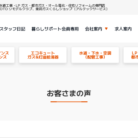
水道工事・LP ガス・都市ガス・オール電化・住宅リフォームの専門店
、TOTO リモデルクラブ、東邦ガスくらしショップ（アルテックサービス）
スタッフ日記
暮らしサポート会員専用
会社案内
求人案内
ナンス
エコキュート
水道・下水・空調
L
ンス
ガス&灯油給湯器
（配管工事）
都
お客さまの声