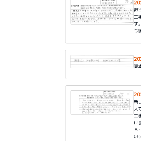
2
担
工
す
今
2
阪
2
新
入
工
け
８
い