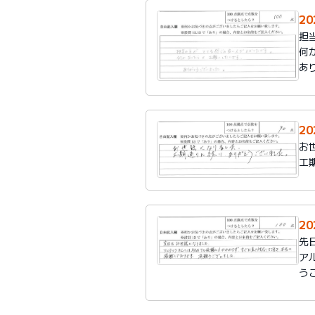
2
担
何
あ
2
お
工
2
先
ア
う