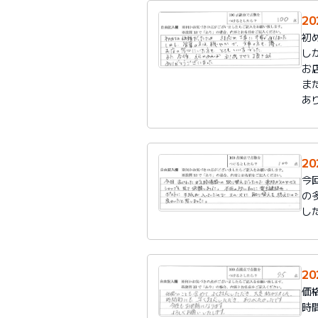
2
初
し
お
ま
あ
2
今
の
し
2
価
時