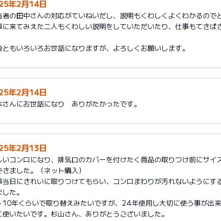
025年2月14日
当者の田中さんの対応がていねいだし、説明もくわしくよくわかるので
事に来てみえた二人もくわしい説明をしていただいたり、仕事もてきぱ
。
後ともいろいろお世話になりますが、よろしくお願いします。
025年2月14日
本さんにお世話になり ありがたかったです。
025年2月13日
しいコンロになり、排気口のカバーを付けたく商品の取りつけ前にサイ
できました。（ネット購入）
事当日にきれいに取りつけてもらい、コンロまわりが汚れないようにす
ました。
～10年くらいで取り替えみたいですが、24年使用し大切に使う事が出
に使いたいです。杉山さん、ありがとうございました。