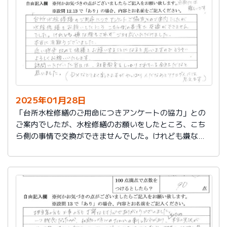
切に使う事が出来ました。新しいコンロも長～くきれい
に使いたいです。杉山さん、ありがとうございました。
又、何かあった時はよろしくお願いしますネ
2025年01月28日
「台所水栓修繕のご用命につきアンケートの協力」との
ご案内でしたが、水栓修繕のお願いをしたところ、こち
ら側の事情で交換ができませんでした。けれども嫌な顔
もされずご対応いただけました。
本当に有難うございました。
近い将来、改めて修繕をお願いすることになると思いま
すので、どうぞよろしくお願いいたします。
訪問いただいた当日は、社員教育をしっかりされている
会社だなと思いました。（DXなどとよく聞きますが、や
っぱり人だなぁとアナログ人には思えます）