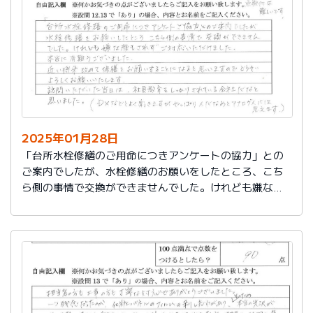
切に使う事が出来ました。新しいコンロも長～くきれい
に使いたいです。杉山さん、ありがとうございました。
又、何かあった時はよろしくお願いしますネ
2025年01月28日
「台所水栓修繕のご用命につきアンケートの協力」との
ご案内でしたが、水栓修繕のお願いをしたところ、こち
ら側の事情で交換ができませんでした。けれども嫌な顔
もされずご対応いただけました。
本当に有難うございました。
近い将来、改めて修繕をお願いすることになると思いま
すので、どうぞよろしくお願いいたします。
訪問いただいた当日は、社員教育をしっかりされている
会社だなと思いました。（DXなどとよく聞きますが、や
っぱり人だなぁとアナログ人には思えます）