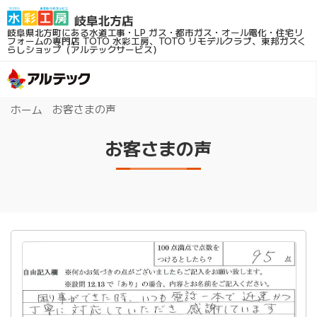
岐阜県北方町にある水道工事・LP ガス・都市ガス・オール電化・住宅リ
フォームの専門店
TOTO 水彩工房、TOTO リモデルクラブ、東邦ガスく
らしショップ（アルテックサービス）
お客さまの声
ホーム
お客さまの声