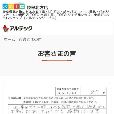
岐阜県北方町にある水道工事・LP ガス・都市ガス・オール電化・住宅リ
フォームの専門店
TOTO 水彩工房、TOTO リモデルクラブ、東邦ガスく
らしショップ（アルテックサービス）
お客さまの声
ホーム
お客さまの声