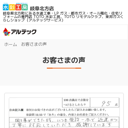
岐阜県北方町にある水道工事・LP ガス・都市ガス・オール電化・住宅リ
フォームの専門店
TOTO 水彩工房、TOTO リモデルクラブ、東邦ガスく
らしショップ（アルテックサービス）
お客さまの声
ホーム
お客さまの声