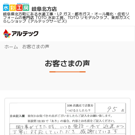
岐阜県北方町にある水道工事・LP ガス・都市ガス・オール電化・住宅リ
フォームの専門店
TOTO 水彩工房、TOTO リモデルクラブ、東邦ガスく
らしショップ（アルテックサービス）
お客さまの声
ホーム
お客さまの声