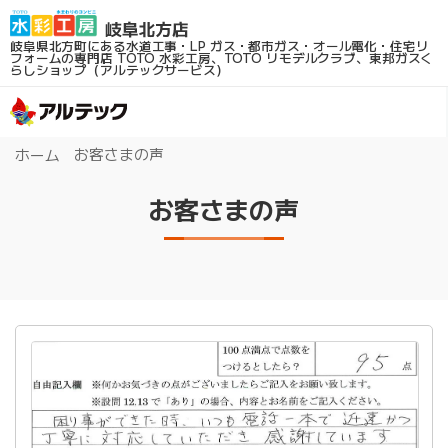
岐阜県北方町にある水道工事・LP ガス・都市ガス・オール電化・住宅リ
フォームの専門店
TOTO 水彩工房、TOTO リモデルクラブ、東邦ガスく
らしショップ（アルテックサービス）
お客さまの声
ホーム
お客さまの声