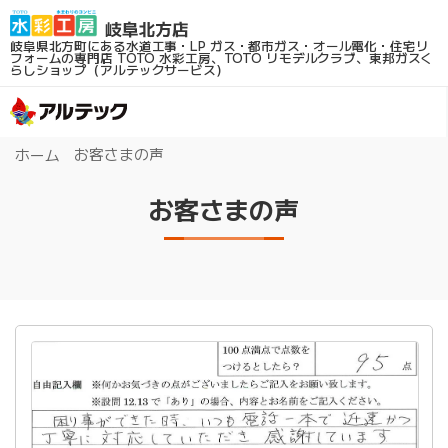
岐阜県北方町にある水道工事・LP ガス・都市ガス・オール電化・住宅リ
フォームの専門店
TOTO 水彩工房、TOTO リモデルクラブ、東邦ガスく
らしショップ（アルテックサービス）
お客さまの声
ホーム
お客さまの声