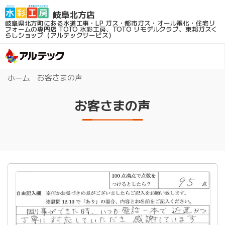
岐阜県北方町にある水道工事・LP ガス・都市ガス・オール電化・住宅リ
フォームの専門店
TOTO 水彩工房、TOTO リモデルクラブ、東邦ガスく
らしショップ（アルテックサービス）
お客さまの声
ホーム
お客さまの声