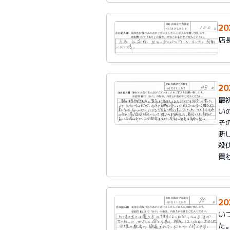
2
店
2
最
い
そ
断
殺
貴
2
い
た