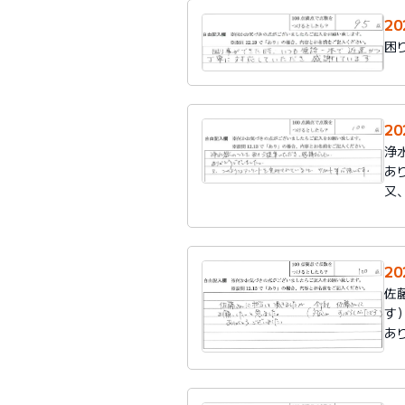
20
困
20
浄
あ
又
2
佐
す
あ