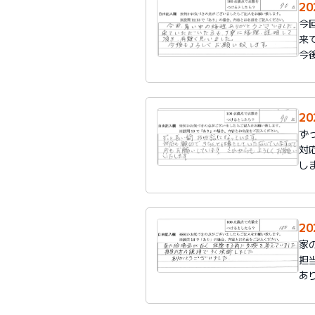
2
今
来
今
2
ず
対
し
2
家
担
あ