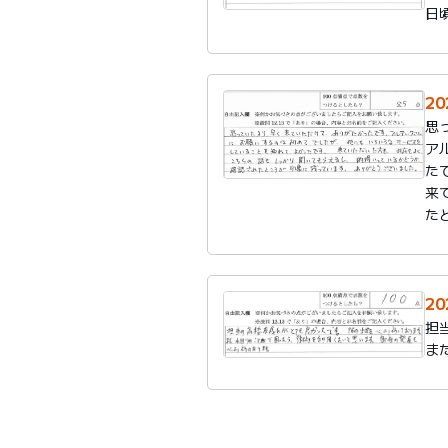
日
2
思
ア
た
来
た
2
担
ま