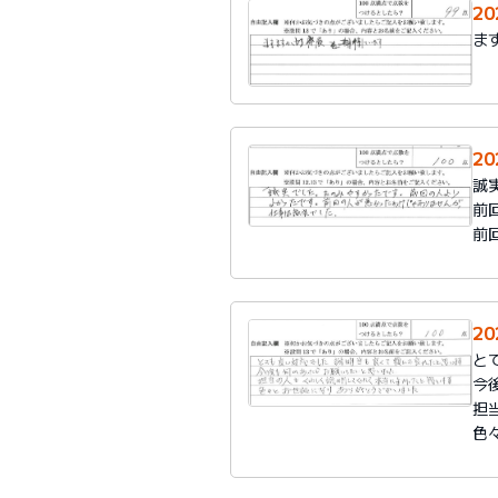
2
ま
2
誠
前
前
2
と
今
担
色