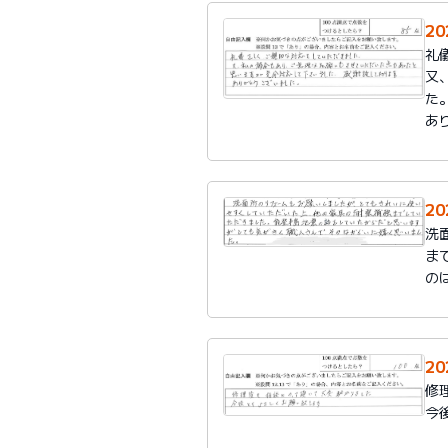
2
礼
又
た
あ
2
洗
ま
の
2
修
今