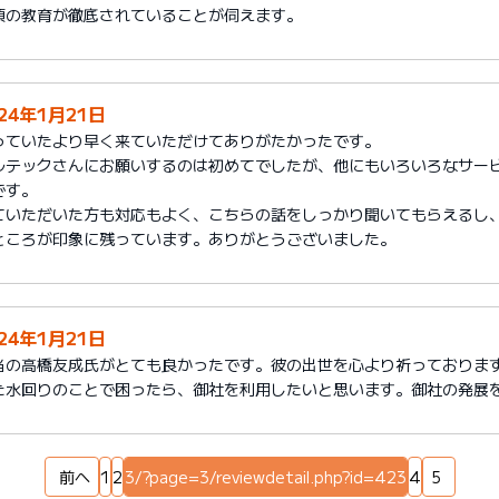
頃の教育が徹底されていることが伺えます。
024年1月21日
っていたより早く来ていただけてありがたかったです。
ルテックさんにお願いするのは初めてでしたが、他にもいろいろなサー
です。
ていただいた方も対応もよく、こちらの話をしっかり聞いてもらえるし
ところが印象に残っています。ありがとうございました。
024年1月21日
当の高橋友成氏がとても良かったです。彼の出世を心より祈っておりま
た水回りのことで困ったら、御社を利用したいと思います。御社の発展
前へ
1
2
3/?page=3/reviewdetail.php?id=423
4
5