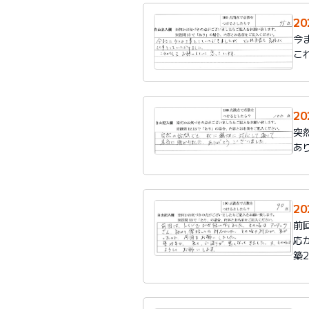
2
今
こ
2
突
あ
2
前
応
築