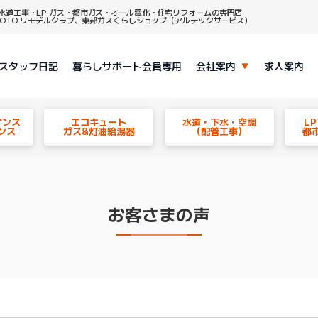
水道工事・LP ガス・都市ガス・オール電化・住宅リフォームの専門店
、TOTO リモデルクラブ、東邦ガスくらしショップ（アルテックサービス）
スタッフ日記
暮らしサポート会員専用
会社案内
求人案内
ナンス
エコキュート
水道・下水・空調
L
ンス
ガス&灯油給湯器
（配管工事）
都
お客さまの声