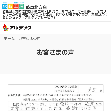
岐阜県北方町にある水道工事・LP ガス・都市ガス・オール電化・住宅リ
フォームの専門店
TOTO 水彩工房、TOTO リモデルクラブ、東邦ガスく
らしショップ（アルテックサービス）
お客さまの声
ホーム
お客さまの声