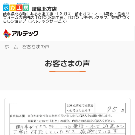
岐阜県北方町にある水道工事・LP ガス・都市ガス・オール電化・住宅リ
フォームの専門店
TOTO 水彩工房、TOTO リモデルクラブ、東邦ガスく
らしショップ（アルテックサービス）
お客さまの声
ホーム
お客さまの声