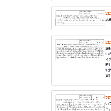
2
店
2
最
い
そ
断
殺
貴
2
い
た