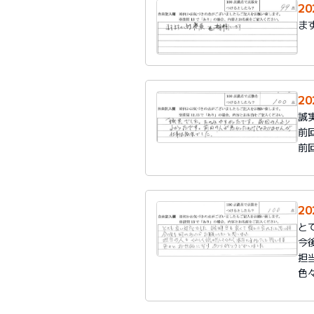
2
ま
2
誠
前
前
2
と
今
担
色