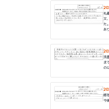
2
礼
又
た
あ
2
洗
ま
の
2
修
今