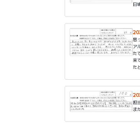
日
2
思
ア
た
来
た
2
担
ま