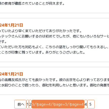
頃の教育が徹底されていることが伺えます。
024年1月21日
っていたより早く来ていただけてありがたかったです。
ルテックさんにお願いするのは初めてでしたが、他にもいろいろなサー
です。
ていただいた方も対応もよく、こちらの話をしっかり聞いてもらえるし
ところが印象に残っています。ありがとうございました。
024年1月21日
当の高橋友成氏がとても良かったです。彼の出世を心より祈っておりま
た水回りのことで困ったら、御社を利用したいと思います。御社の発展
前へ
1
2
3/?page=4/?page=3/?page=4
4
5