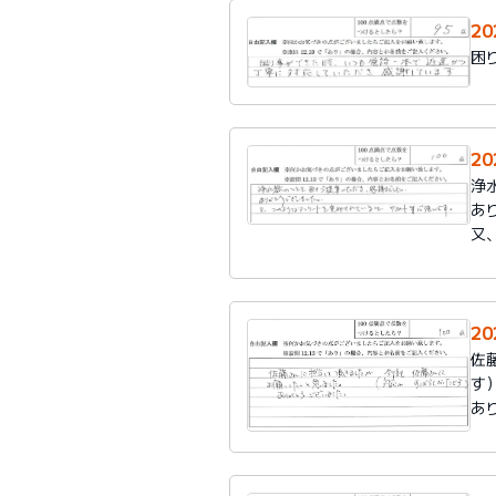
20
困
20
浄
あ
又
2
佐
す
あ