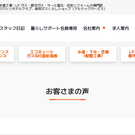
水道工事・LP ガス・都市ガス・オール電化・住宅リフォームの専門店
、TOTO リモデルクラブ、東邦ガスくらしショップ（アルテックサービス）
スタッフ日記
暮らしサポート会員専用
会社案内
求人案内
ナンス
エコキュート
水道・下水・空調
L
ンス
ガス&灯油給湯器
（配管工事）
都
お客さまの声