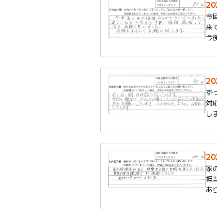
2
今
来
今
2
ず
対
し
2
家
担
あ