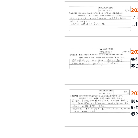
2
今
こ
2
突
あ
2
前
応
築