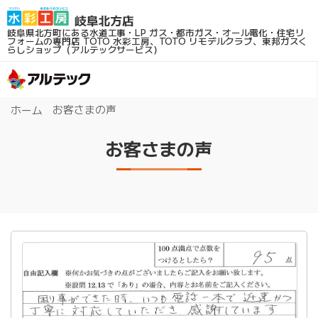
岐阜県北方町にある水道工事・LP ガス・都市ガス・オール電化・住宅リ
フォームの専門店
TOTO 水彩工房、TOTO リモデルクラブ、東邦ガスく
らしショップ（アルテックサービス）
お客さまの声
ホーム
お客さまの声