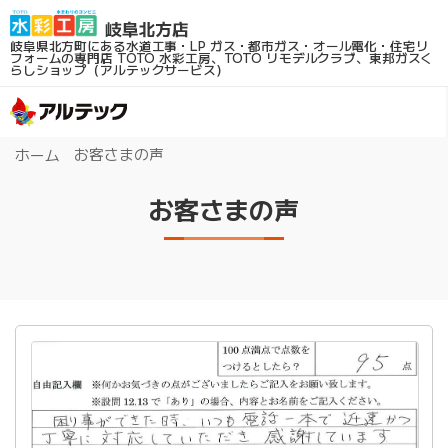
岐阜県北方町にある水道工事・LP ガス・都市ガス・オール電化・住宅リ
フォームの専門店
TOTO 水彩工房、TOTO リモデルクラブ、東邦ガスく
らしショップ（アルテックサービス）
お客さまの声
ホーム
お客さまの声