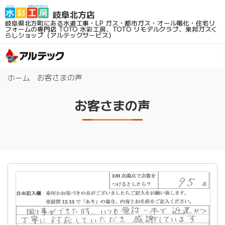
岐阜県北方町にある水道工事・LP ガス・都市ガス・オール電化・住宅リ
フォームの専門店
TOTO 水彩工房、TOTO リモデルクラブ、東邦ガスく
らしショップ（アルテックサービス）
お客さまの声
ホーム
お客さまの声