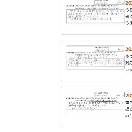
2
今
来
今
2
ず
対
し
2
家
担
あ