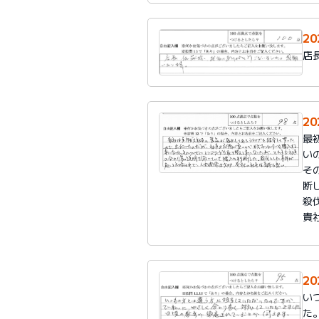
2
店
2
最
い
そ
断
殺
貴
2
い
た