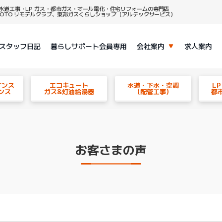
水道工事・LP ガス・都市ガス・オール電化・住宅リフォームの専門店
、TOTO リモデルクラブ、東邦ガスくらしショップ（アルテックサービス）
スタッフ日記
暮らしサポート会員専用
会社案内
求人案内
ナンス
エコキュート
水道・下水・空調
L
ンス
ガス&灯油給湯器
（配管工事）
都
お客さまの声