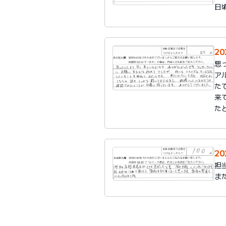
日
2
思
ア
た
来
た
2
担
ま