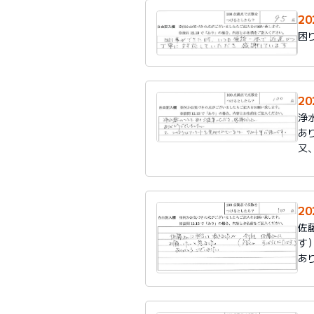
20
困
20
浄
あ
又
2
佐
す
あ