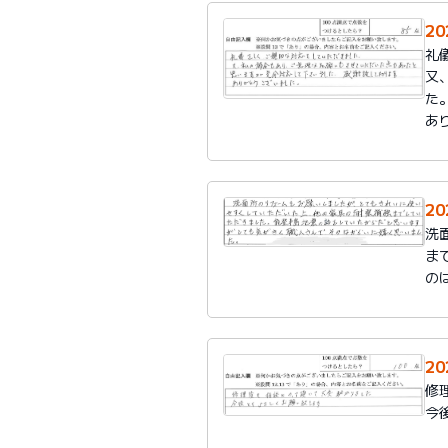
2
礼
又
た
あ
2
洗
ま
の
2
修
今