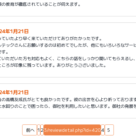
頃の教育が徹底されていることが伺えます。
024年1月21日
っていたより早く来ていただけてありがたかったです。
ルテックさんにお願いするのは初めてでしたが、他にもいろいろなサー
です。
ていただいた方も対応もよく、こちらの話をしっかり聞いてもらえるし
ところが印象に残っています。ありがとうございました。
024年1月21日
当の高橋友成氏がとても良かったです。彼の出世を心より祈っておりま
た水回りのことで困ったら、御社を利用したいと思います。御社の発展
前へ
1
2
3/reviewdetail.php?id=420
4
5