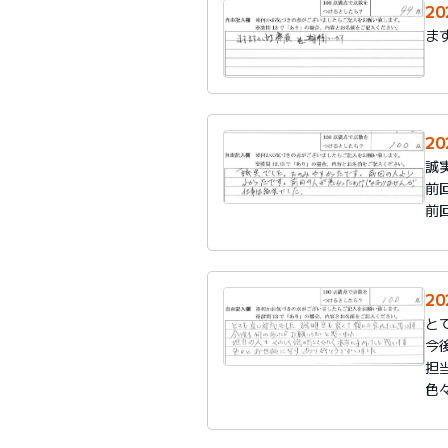
2
ま
2
誠
前
前
2
と
今
担
色