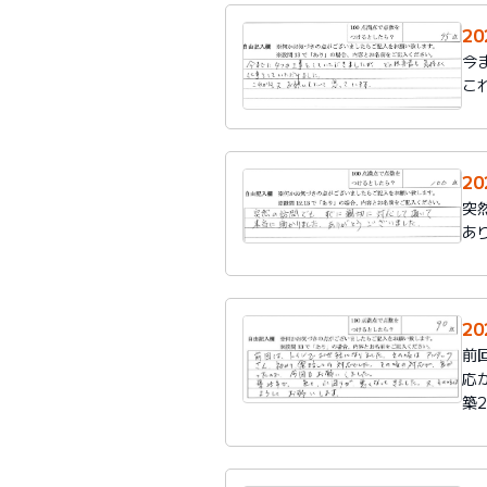
2
今
こ
2
突
あ
2
前
応
築