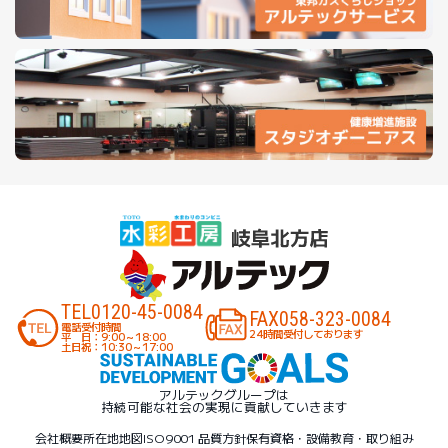
TEL
0120-45-0084
FAX
058-323-0084
電話受付時間
24時間受付しております
平 日：9:00～18:00
土日祝：10:30～17:00
アルテックグループは
持続可能な社会の実現に貢献していきます
会社概要
所在地地図
ISO9001 品質方針
保有資格・設備
教育・取り組み