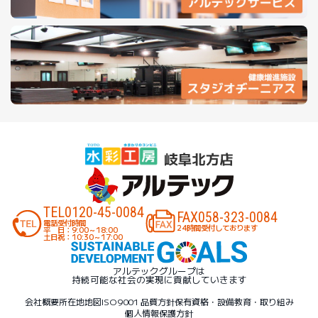
TEL
0120-45-0084
FAX
058-323-0084
電話受付時間
24時間受付しております
平 日：9:00～18:00
土日祝：10:30～17:00
アルテックグループは
持続可能な社会の実現に貢献していきます
会社概要
所在地地図
ISO9001 品質方針
保有資格・設備
教育・取り組み
個人情報保護方針