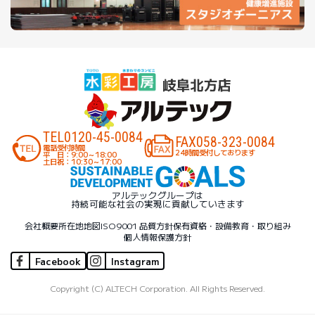
TEL
0120-45-0084
FAX
058-323-0084
電話受付時間
24時間受付しております
平 日：9:00～18:00
土日祝：10:30～17:00
アルテックグループは
持続可能な社会の実現に貢献していきます
会社概要
所在地地図
ISO9001 品質方針
保有資格・設備
教育・取り組み
個人情報保護方針
Facebook
Instagram
Copyright (C) ALTECH Corporation. All Rights Reserved.