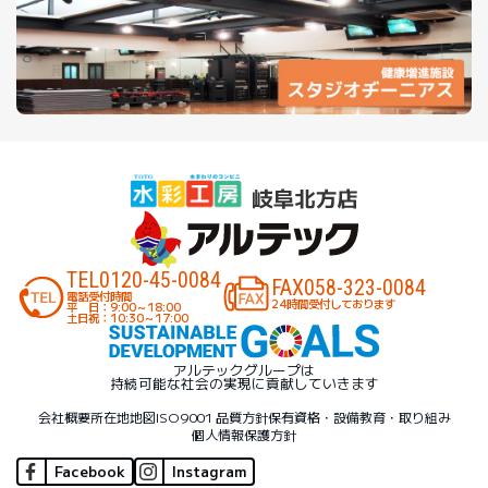
TEL
0120-45-0084
FAX
058-323-0084
電話受付時間
24時間受付しております
平 日：9:00～18:00
土日祝：10:30～17:00
アルテックグループは
持続可能な社会の実現に貢献していきます
会社概要
所在地地図
ISO9001 品質方針
保有資格・設備
教育・取り組み
個人情報保護方針
Facebook
Instagram