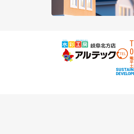
T
0
電
平
土