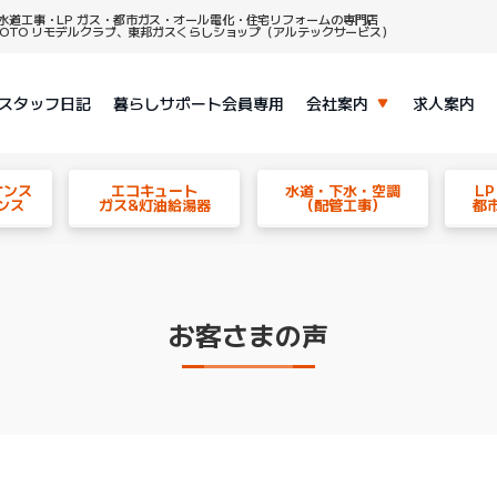
水道工事・LP ガス・都市ガス・オール電化・住宅リフォームの専門店
、TOTO リモデルクラブ、東邦ガスくらしショップ（アルテックサービス）
スタッフ日記
暮らしサポート会員専用
会社案内
求人案内
ナンス
エコキュート
水道・下水・空調
L
ンス
ガス&灯油給湯器
（配管工事）
都
お客さまの声